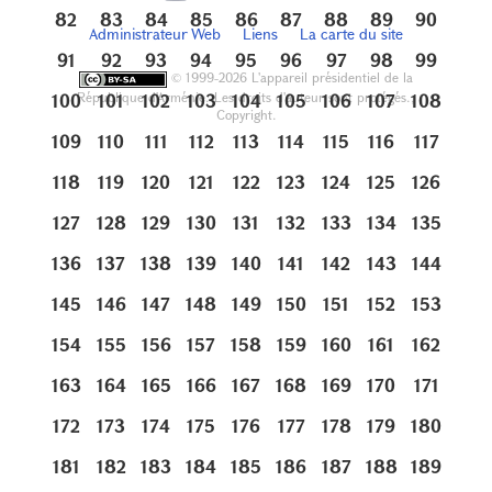
82
83
84
85
86
87
88
89
90
Administrateur Web
Liens
La carte du site
91
92
93
94
95
96
97
98
99
©
1999-2026 L'appareil présidentiel de la
République d'Arménie. Les droits d'auteur sont protégés.,
100
101
102
103
104
105
106
107
108
Copyright.
109
110
111
112
113
114
115
116
117
118
119
120
121
122
123
124
125
126
127
128
129
130
131
132
133
134
135
136
137
138
139
140
141
142
143
144
145
146
147
148
149
150
151
152
153
154
155
156
157
158
159
160
161
162
163
164
165
166
167
168
169
170
171
172
173
174
175
176
177
178
179
180
181
182
183
184
185
186
187
188
189