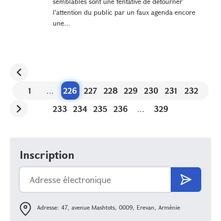
semblables sont une tentative de détourner
l'attention du public par un faux agenda encore
une...
1
...
226
227
228
229
230
231
232
233
234
235
236
...
329
Inscription
Adresse: 47, avenue Mashtots, 0009, Erevan, Arménie