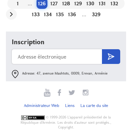
1
...
126
127
128
129
130
131
132
133
134
135
136
...
329
Inscription
Adresse: 47, avenue Mashtots, 0009, Erevan, Arménie
Administrateur Web
Liens
La carte du site
©
1999-2026 L'appareil présidentiel de la
République d'Arménie. Les droits d'auteur sont protégés.,
Copyright.