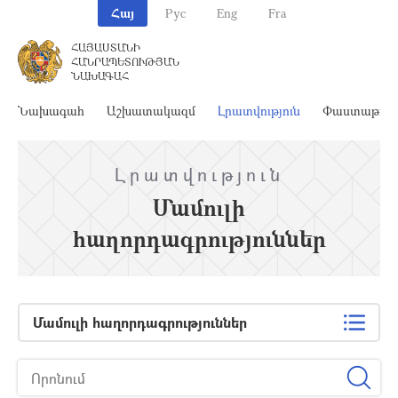
Հայ
Рус
Eng
Fra
ՀԱՅԱՍՏԱՆԻ
ՀԱՆՐԱՊԵՏՈՒԹՅԱՆ
ՆԱԽԱԳԱՀ
Նախագահ
Աշխատակազմ
Լրատվություն
Փաստաթղթ
Լրատվություն
Մամուլի
հաղորդագրություններ
Մամուլի հաղորդագրություններ