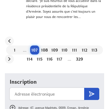
déclaré. "Je suis heureux de vous accueillir dans la
résidence présidentielle de la République
d'Arménie. Soyez assurés que c'est toujours un
plaisir pour nous de rencontrer les...
1
...
107
108
109
110
111
112
113
114
115
116
117
...
329
Inscription
Adresse: 47, avenue Mashtots, 0009, Erevan, Arménie