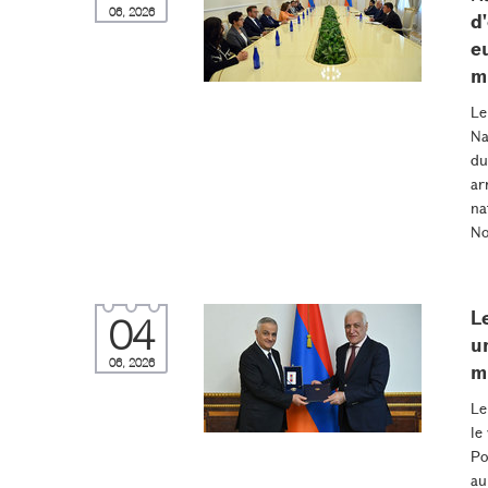
06, 2026
d
e
m
Le
Na
du
ar
na
No
L
04
u
06, 2026
m
Le
le
Po
au