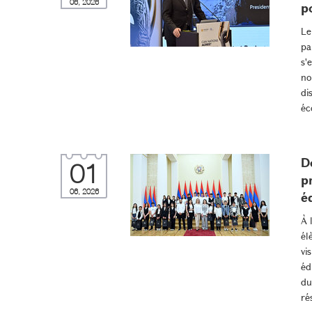
06, 2026
p
Le
pa
s'
no
di
éc
D
01
p
06, 2026
é
À 
él
vi
éd
du
ré