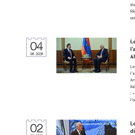
du
Ré
se
L
04
l
06, 2026
A
Le
l’
Ar
it
: 
l’
L
02
d