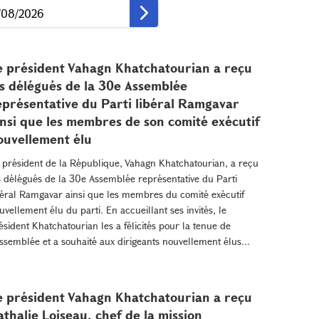
e président Vahagn Khatchatourian a reçu
es délégués de la 30e Assemblée
eprésentative du Parti libéral Ramgavar
insi que les membres de son comité exécutif
ouvellement élu
 président de la République, Vahagn Khatchatourian, a reçu
s délégués de la 30e Assemblée représentative du Parti
béral Ramgavar ainsi que les membres du comité exécutif
uvellement élu du parti. En accueillant ses invités, le
ésident Khatchatourian les a félicités pour la tenue de
assemblée et a souhaité aux dirigeants nouvellement élus...
e président Vahagn Khatchatourian a reçu
athalie Loiseau, chef de la mission