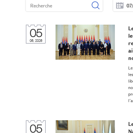
L
05
l
06, 2026
r
a
n
Le
le
li
no
pr
l’
L
05
N