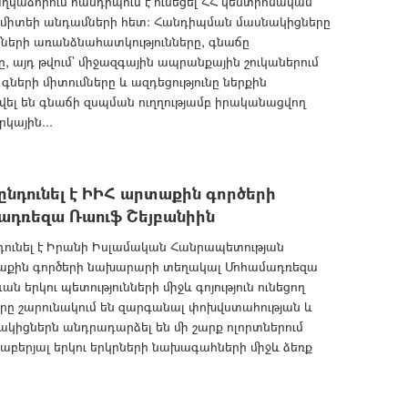
կաձորում հանդիպում է ունեցել ՀՀ կենտրոնական
ոմիտեի անդամների հետ: Հանդիպման մասնակիցները
մների առանձնահատկությունները, գնաճը
 այդ թվում` միջազգային ապրանքային շուկաներում
գների միտումները և ազդեցությունը ներքին
վել են գնաճի զսպման ուղղությամբ իրականացվող
կային...
նդունել է ԻԻՀ արտաքին գործերի
դռեզա Ռաուֆ Շեյբանիին
դունել է Իրանի Իսլամական Հանրապետության
աքին գործերի նախարարի տեղակալ Մոհամադռեզա
ան երկու պետությունների միջև գոյություն ունեցող
րը շարունակում են զարգանալ փոխվստահության և
ցակիցներն անդրադարձել են մի շարք ոլորտներում
բերյալ երկու երկրների նախագահների միջև ձեռք