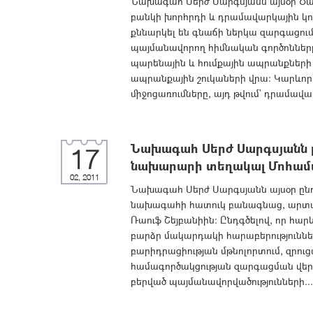
Նախագահ Սերժ Սարգսյանն այսօր Ծաղ
բանկի խորհրդի և դրամավարկային կ
քննարկել են գնաճի ներկա զարգացու
պայմանավորող հիմնական գործոնները,
պարենային և հումքային ապրանքների 
ապրանքային շուկաների վրա: Կարևոր
միջոցառումները, այդ թվում` դրամավար
Նախագահ Սերժ Սարգսյանն ը
17
նախարարի տեղակալ Մոհամա
02, 2011
Նախագահ Սերժ Սարգսյանն այսօր ըն
նախագահի հատուկ բանագնաց, արտ
Ռաուֆ Շեյբանիին: Ընդգծելով, որ հարև
բարձր մակարդակի հարաբերություննե
բարիդրացիության մթնոլորտում, զրու
համագործակցության զարգացման վերա
բերված պայմանավորվածությունների...