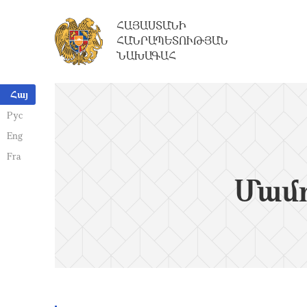
ՀԱՅԱՍՏԱՆԻ
ՀԱՆՐԱՊԵՏՈՒԹՅԱՆ
ՆԱԽԱԳԱՀ
Հայ
Рус
Eng
Fra
Մամո