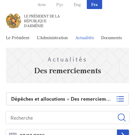
Arm
Рус
Eng
Fra
LE PRÉSIDENT DE LA
RÉPUBLIQUE
D'ARMÉNIE
Le Président
L'Administration
Actualités
Documents
Ar
Actualités
Des remerciements
Dépêches et allocutions
»
Des remerciements