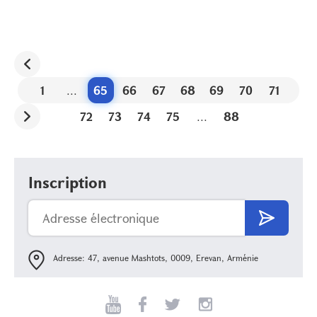
1
...
65
66
67
68
69
70
71
72
73
74
75
...
88
Inscription
Adresse: 47, avenue Mashtots, 0009, Erevan, Arménie