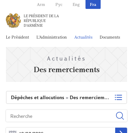
Arm
Рус
Eng
Fra
LE PRÉSIDENT DE LA
RÉPUBLIQUE
D'ARMÉNIE
Le Président
L'Administration
Actualités
Documents
Ar
Actualités
Des remerciements
Dépêches et allocutions
»
Des remerciements