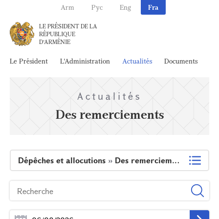
Arm
Рус
Eng
Fra
LE PRÉSIDENT DE LA
RÉPUBLIQUE
D'ARMÉNIE
Le Président
L'Administration
Actualités
Documents
Ar
Actualités
Des remerciements
Dépêches et allocutions
»
Des remerciements