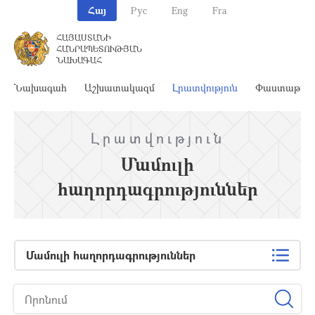
Հայ
Рус
Eng
Fra
ՀԱՅԱՍՏԱՆԻ
ՀԱՆՐԱՊԵՏՈՒԹՅԱՆ
ՆԱԽԱԳԱՀ
Նախագահ
Աշխատակազմ
Լրատվություն
Փաստաթղթ
Լրատվություն
Մամուլի
հաղորդագրություններ
Մամուլի հաղորդագրություններ