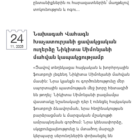
ընտանիքներին ու հարազատներին՝ մաղթելով
տոկունություն և ոգու...
Նախագահ Վահագն
24
Խաչատուրյանի ցավակցական
11, 2025
ուղերձը Նիկիտա Սիմոնյանի
մահվան կապակցությամբ
«Ցավով տեղեկացա հայկական և խորհրդային
ֆուտբոլի լեգենդ Նիկիտա Սիմոնյանի մահվան
մասին։ Նրա կյանքն ու գործունեությունը մեր
սպորտային պատմության մեջ խորը հետագիծ
են թողել։ Նիկիտա Սիմոնյանի բազմամյա
վաստակը նշանակալի դեր է ունեցել հայկական
ֆուտբոլի ձևավորման, նրա հեղինակության
բարձրացման և մարզական մշակույթի
ամրապնդման գործում։ Նրա կենսափորձը,
սկզբունքայնությունը և մտածող մարզչի
կերպարը սերունդներին փոխանցել են