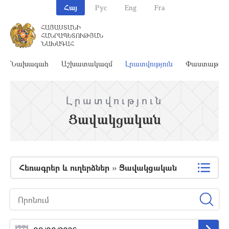
Հայ
Рус
Eng
Fra
ՀԱՅԱՍՏԱՆԻ
ՀԱՆՐԱՊԵՏՈՒԹՅԱՆ
ՆԱԽԱԳԱՀ
Նախագահ
Աշխատակազմ
Լրատվություն
Փաստաթղթ
Լրատվություն
Ցավակցական
Հեռագրեր և ուղերձներ
»
Ցավակցական