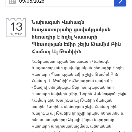
Նախագահ Վահագն
13
Խաչատուրյանը ցավակցական
07, 2026
հեռագիր է հղել Կատարի
Պետության Էմիր շեյխ Թամիմ Բին
Համադ Ալ Թանիին
Հանրապետության նախագահ Վահագն
Խաչատուրյանը ցավակցական հեռագիր է հղել
Կատարի Պետության Էմիր շեյխ Թամիմ Բին
Համադ Ալ Թանիին: Հեռագրում ասվում է.
«Ցավով տեղեկացա Ձեր հարգարժան հոր՝
Կատարի նախկին էմիր, Նորին Վսեմություն շեյխ
Համադ բին Խալիֆա ալ Թանիի մահվան
մասին։ Նորին Վսեմություն շեյխ Համադ բին
Խալիֆա ալ Թանին կհիշվի որպես հեռատես և
հմուտ առաջնորդ: Զգալի է նրա ներդրումը
Կատարի արդիականաց­ման, պետական