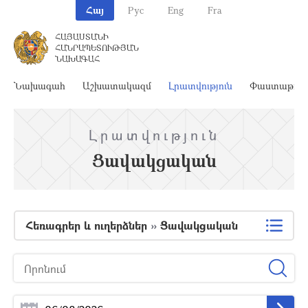
Հայ
Рус
Eng
Fra
ՀԱՅԱՍՏԱՆԻ
ՀԱՆՐԱՊԵՏՈՒԹՅԱՆ
ՆԱԽԱԳԱՀ
Նախագահ
Աշխատակազմ
Լրատվություն
Փաստաթղթ
Լրատվություն
Ցավակցական
Հեռագրեր և ուղերձներ
»
Ցավակցական