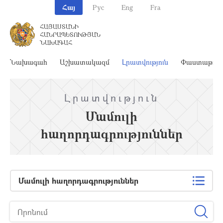
Հայ
Рус
Eng
Fra
ՀԱՅԱՍՏԱՆԻ
ՀԱՆՐԱՊԵՏՈՒԹՅԱՆ
ՆԱԽԱԳԱՀ
Նախագահ
Աշխատակազմ
Լրատվություն
Փաստաթղթ
Լրատվություն
Մամուլի
հաղորդագրություններ
Մամուլի հաղորդագրություններ