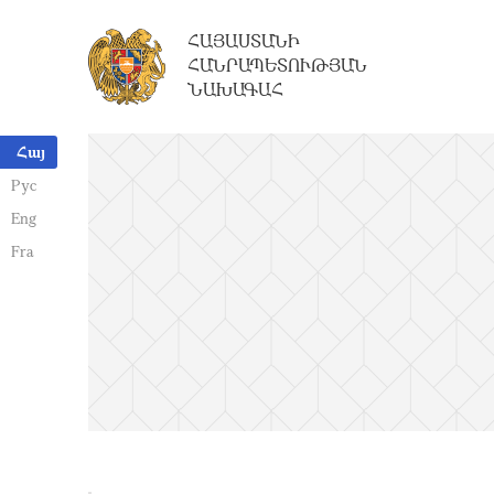
ՀԱՅԱՍՏԱՆԻ
ՀԱՆՐԱՊԵՏՈՒԹՅԱՆ
ՆԱԽԱԳԱՀ
Հայ
Рус
Eng
Fra