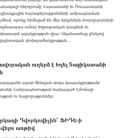
շանակալի ներդրումը Հայաստանի եւ Ռուսաստանի
աշնակցային հարաբերությունների ամրապնդման
րծում, որոնք հիմնված են մեր երկրների ժողովուրդների
ազմադարյա ամուր եղբայրական կապերի եւ
ոխադարձ աջակցության վրա: Ականատեսը լինելով
իջպետական փոխգործակցության...
վորական ուղերձ է հղել Տաջիկստանի
ն
րգսյանն այսօր ծննդյան օրվա կապակցությամբ
իկստանի Հանրապետության նախագահ Էմոմալի
թյուն ու հաջողություններ:
րկադի Դվորկովիչին՝ ՖԻԴԵ-ի
վելու առթիվ