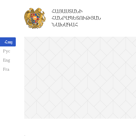
ՀԱՅԱՍՏԱՆԻ
ՀԱՆՐԱՊԵՏՈՒԹՅԱՆ
ՆԱԽԱԳԱՀ
Հայ
Рус
Eng
Fra