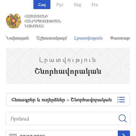
Հայ
Рус
Eng
Fra
ՀԱՅԱՍՏԱՆԻ
ՀԱՆՐԱՊԵՏՈՒԹՅԱՆ
ՆԱԽԱԳԱՀ
Նախագահ
Աշխատակազմ
Լրատվություն
Փաստաթղթ
Լրատվություն
Շնորհավորական
Հեռագրեր և ուղերձներ
»
Շնորհավորական