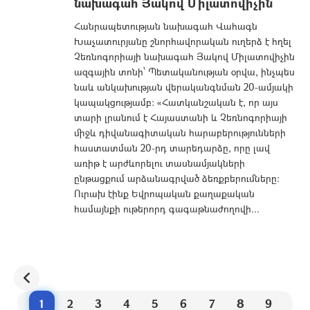
նախագահ Յակով Միլատովիչին
Հանրապետության նախագահ Վահագն
Խաչատուրյանը շնորհավորական ուղերձ է հղել
Չեռնոգորիայի նախագահ Յակով Միլատովիչին
ազգային տոնի՝ Պետականության օրվա, ինչպես
նաև անկախության վերականգնման 20-ամյակի
կապակցությամբ։ «Հատկանշական է, որ այս
տարի լրանում է Հայաստանի և Չեռնոգորիայի
միջև դիվանագիտական հարաբերությունների
հաստատման 20-րդ տարեդարձը, որը լավ
առիթ է արժևորելու տասնամյակների
ընթացքում արձանագրված ձեռքբերումները։
Ուրախ էինք Եվրոպական քաղաքական
համայնքի ութերորդ գագաթնաժողովի...
1
2
3
4
5
6
7
8
9