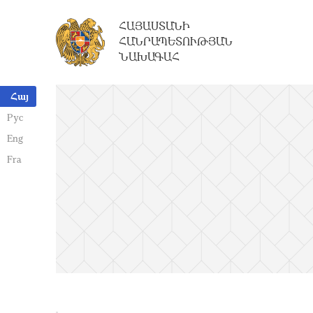
ՀԱՅԱՍՏԱՆԻ
ՀԱՆՐԱՊԵՏՈՒԹՅԱՆ
ՆԱԽԱԳԱՀ
Հայ
Рус
Eng
Fra