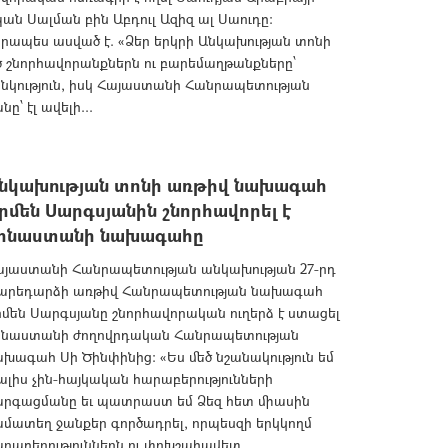
ն Սալման բին Աբդուլ Ազիզ ալ Սաուդը:
ապես ասված է. «Ձեր երկրի Անկախության տոնի
ծ շնորհավորանքներն ու բարեմաղթանքները՝
անկություն, իսկ Հայաստանի Հանրապետության
՝ էլ ավելի...
նկախության տոնի առթիվ նախագահ
րմեն Սարգսյանին շնորհավորել է
ինաստանի նախագահը
այաստանի Հանրապետության անկախության 27-րդ
արեդարձի առթիվ Հանրապետության նախագահ
մեն Սարգսյանը շնորհավորական ուղերձ է ստացել
ինաստանի ժողովրդական Հանրապետության
խագահ Սի Ծինփինից: «Ես մեծ նշանակություն եմ
լիս չին-հայկական հարաբերությունների
արգացմանը եւ պատրաստ եմ Ձեզ հետ միասին
մատեղ ջանքեր գործադրել, որպեսզի երկկողմ
արաբերություններն ու փոխշահավետ