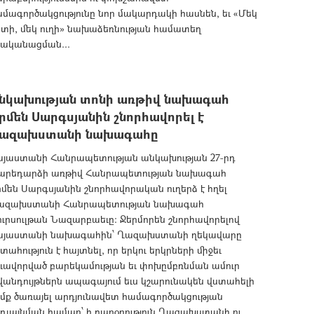
մագործակցությունը նոր մակարդակի հասնեն, եւ «Մեկ
տի, մեկ ուղի» նախաձեռնության համատեղ
րականացման...
նկախության տոնի առթիվ նախագահ
րմեն Սարգսյանին շնորհավորել է
ազախստանի նախագահը
այաստանի Հանրապետության անկախության 27-րդ
արեդարձի առթիվ Հանրապետության նախագահ
մեն Սարգսյանին շնորհավորական ուղերձ է հղել
ազախստանի Հանրապետության նախագահ
ւրսուլթան Նազարբաեւը: Ջերմորեն շնորհավորելով
այաստանի նախագահին՝ Ղազախստանի ղեկավարը
տահություն է հայտնել, որ երկու երկրների միջեւ
ւավորված բարեկամության եւ փոխըմբռնման ամուր
անդույթներն ապագայում եւս կշարունակեն վստահելի
մք ծառայել արդյունավետ համագործակցության
դլայնման համար՝ ի բարօրություն Ղազախստանի ու