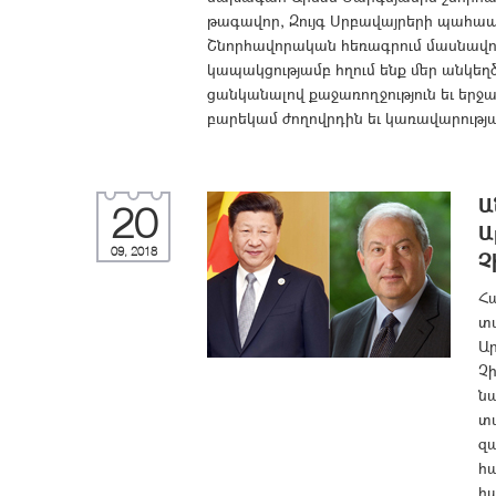
թագավոր, Զույգ Սրբավայրերի պահապա
Շնորհավորական հեռագրում մասնավոր
կապակցությամբ հղում ենք մեր անկեղ
ցանկանալով քաջառողջություն եւ երջ
բարեկամ ժողովրդին եւ կառավարությանը
Ա
20
Ա
09, 2018
Չ
Հ
տ
Ար
Չ
նա
տա
զ
հա
հ