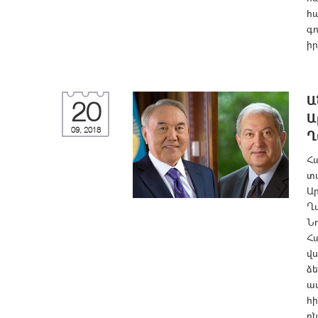
հա
գո
ի
Ա
20
Ա
09, 2018
Ղ
Հ
տ
Ար
Ղ
Նո
Հ
վս
ձե
ավ
հի
ըն