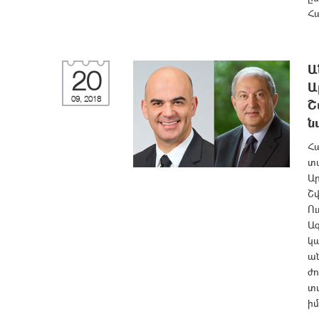
Հա
Ա
20
Ա
09, 2018
Շ
ն
Հ
տ
Ար
Շ
Ու
Ազ
կա
ան
ժո
տվ
իմ