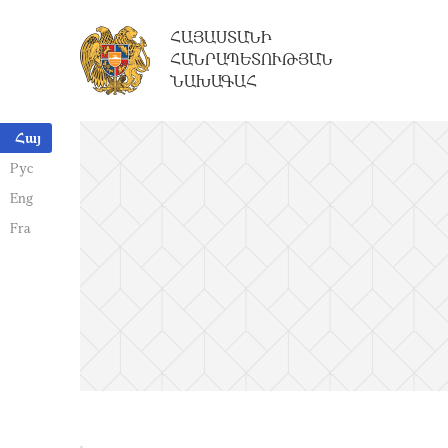
ՀԱՅԱՍՏԱՆԻ
ՀԱՆՐԱՊԵՏՈՒԹՅԱՆ
ՆԱԽԱԳԱՀ
Հայ
Рус
Eng
Fra