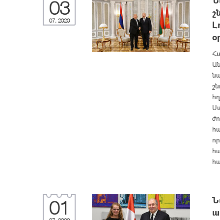
Ն
03
շ
07, 2020
Լ
օ
Հ
Ան
նա
շն
հղ
Սա
ժո
հ
ո
հա
հա
Ն
01
ա