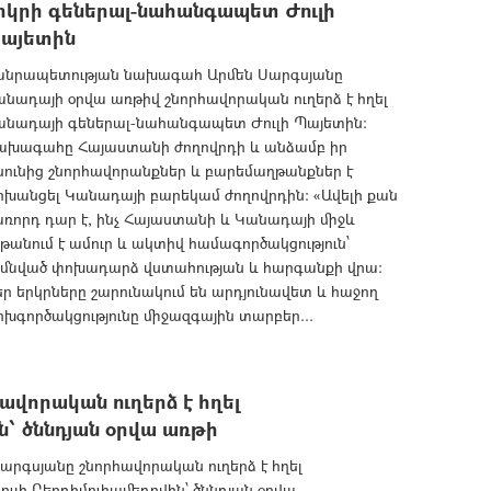
րկրի գեներալ-նահանգապետ Ժուլի
այետին
անրապետության նախագահ Արմեն Սարգսյանը
նադայի օրվա առթիվ շնորհավորական ուղերձ է հղել
անադայի գեներալ-նահանգապետ Ժուլի Պայետին:
ախագահը Հայաստանի ժողովրդի և անձամբ իր
նունից շնորհավորանքներ և բարեմաղթանքներ է
ոխանցել Կանադայի բարեկամ ժողովրդին: «Ավելի քան
ռորդ դար է, ինչ Հայաստանի և Կանադայի միջև
թանում է ամուր և ակտիվ համագործակցություն՝
իմնված փոխադարձ վստահության և հարգանքի վրա:
ր երկրները շարունակում են արդյունավետ և հաջող
խգործակցությունը միջազգային տարբեր...
վորական ուղերձ է հղել
՝ ծննդյան օրվա առթի
գսյանը շնորհավորական ուղերձ է հղել
լի Բերդիմուհամեդովին՝ ծննդյան օրվա