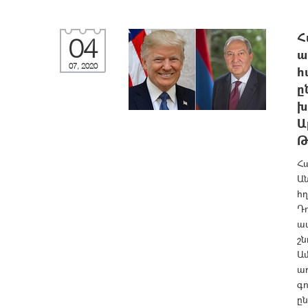
Հ
04
ա
07, 2020
հ
ը
խ
Ա
Թ
Հ
Ան
հ
Դ
ա
շն
Ա
առ
գո
ըն