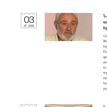
Ն
03
ա
07, 2020
հ
Հ
ծն
հ
Ու
գր
տա
ո
ու
որ
Աս
լա