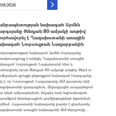
անրապետության նախագահ Արմեն
արգսյանը ծննդյան 80-ամյակի առթիվ
նորհավորել է Ղազախստանի առաջին
ախագահ Նուրսուլթան Նազարբաևին
անրապետության նախագահ Արմեն Սարգսյանը
եռախոսազրույց է ունեցել Ղազախստանի առաջին
ախագահ Նուրսուլթան Նազարբաևի հետ և
որհավորել նրան ծննդյան 80-ամյակի առթիվ: Ջերմ ու
նմիջական զրույցի ընթացքում նախագահ Սարգսյանը
ել է, որ Նուրսուլթան Նազարբաևը մեծ վաստակ ունի
ազախստանի զարգացման, միջազգային ասպարեզում
րա դերի ամրապնդման, ինչպես նաև եվրասիական
արածքում ինտեգրացիոն գործընթացների խթանման
ործում: Հայաստանի նախագահը բարձր է գնահատել
ազախստանի առաջին նախագահի մեծ ներդրումը...