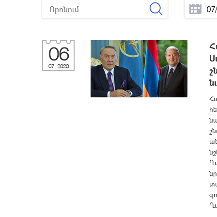
Հ
06
Ս
07, 2020
շ
ն
Հ
հ
ն
շն
ա
նշ
Ղ
ն
տ
գ
Ղ