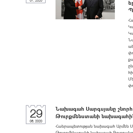
07, 2020
ե
Պ
Հ
Կա
Կ
Ն
ա
փ
քա
ըն
հ
Մե
փո
Նախագահ Սարգսյանը շնորհա
29
Թուրքմենստանի նախագահին
06, 2020
Հանրապետության նախագահ Արմեն Սար
Թուրքմենստանի նախագահ Գուրբանգու