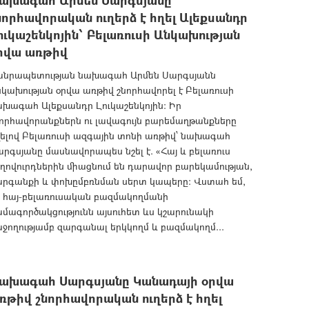
ախագահ Արմեն Սարգսյանը
նորհավորական ուղերձ է հղել Ալեքսանդր
ուկաշենկոյին՝ Բելառուսի Անկախության
րվա առթիվ
անրապետության նախագահ Արմեն Սարգսյանն
կախության օրվա առթիվ շնորհավորել է Բելառուսի
խագահ Ալեքսանդր Լուկաշենկոյին: Իր
որհավորանքներն ու լավագույն բարեմաղթանքները
ելով Բելառուսի ազգային տոնի առթիվ՝ նախագահ
րգսյանը մասնավորապես նշել է. «Հայ և բելառուս
ղովուրդներին միացնում են դարավոր բարեկամության,
արգանքի և փոխըմբռնման սերտ կապերը: Վստահ եմ,
ր հայ-բելառուսական բազմակողմանի
մագործակցությունն այսուհետ ևս կշարունակի
ջողությամբ զարգանալ երկկողմ և բազմակողմ...
ախագահ Սարգսյանը Կանադայի օրվա
ռթիվ շնորհավորական ուղերձ է հղել