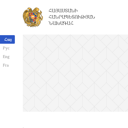
ՀԱՅԱՍՏԱՆԻ
ՀԱՆՐԱՊԵՏՈՒԹՅԱՆ
ՆԱԽԱԳԱՀ
Հայ
Рус
Eng
Fra