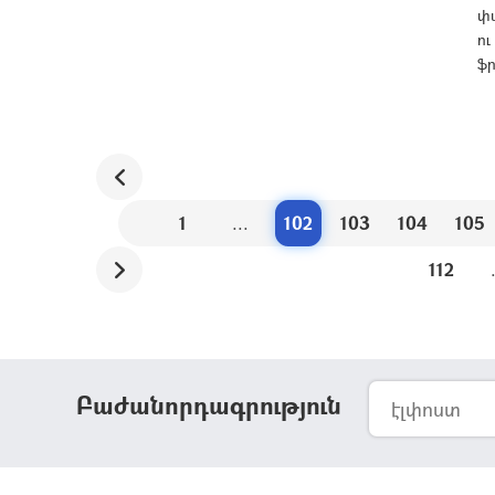
փ
ու
ֆ
1
...
102
103
104
105
112
Բաժանորդագրություն