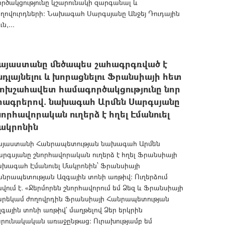
րծակցությունը կշարունակի զարգանալ և
ժողովուրդների: Նախագահ Սարգսյանը Անջեյ Դուդային
ն,...
այաստանը մեծապես շահագրգռված է
նդլայնելու և խորացնելու Ֆրանսիայի հետ
ոխշահավետ համագործակցությունը նոր
րագրերով. նախագահ Արմեն Սարգսյանը
նորհավորական ուղերձ է հղել Էմանուել
ակրոնին
այաստանի Հանրապետության նախագահ Արմեն
րգսյանը շնորհավորական ուղերձ է հղել Ֆրանսիայի
ախագահ Էմանուել Մակրոնին՝ Ֆրանսիայի
նրապետության Ազգային տոնի առթիվ: Ուղերձում
վում է. «Ջերմորեն շնորհավորում եմ Ձեզ և Ֆրանսիայի
արեկամ ժողովրդին Ֆրանսիայի Հանրապետության
գային տոնի առթիվ` մաղթելով Ձեր երկրին
արունակական առաջընթաց: Ուրախությամբ եմ