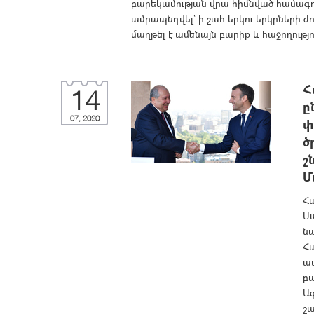
բարեկամության վրա հիմնված համագո
ամրապնդվել` ի շահ երկու երկրների 
մաղթել է ամենայն բարիք և հաջողությու
Հ
14
ը
07, 2020
փ
ծ
շ
Մ
Հ
Սա
ն
Հա
աս
բ
Ազ
շ