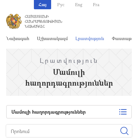
Հայ
Рус
Eng
Fra
ՀԱՅԱՍՏԱՆԻ
ՀԱՆՐԱՊԵՏՈՒԹՅԱՆ
ՆԱԽԱԳԱՀ
Նախագահ
Աշխատակազմ
Լրատվություն
Փաստաթղթ
Լրատվություն
Մամուլի
հաղորդագրություններ
Մամուլի հաղորդագրություններ