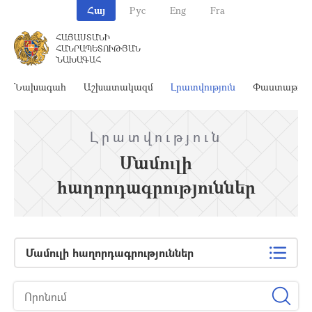
Հայ
Рус
Eng
Fra
ՀԱՅԱՍՏԱՆԻ
ՀԱՆՐԱՊԵՏՈՒԹՅԱՆ
ՆԱԽԱԳԱՀ
Նախագահ
Աշխատակազմ
Լրատվություն
Փաստաթղթ
Լրատվություն
Մամուլի
հաղորդագրություններ
Մամուլի հաղորդագրություններ