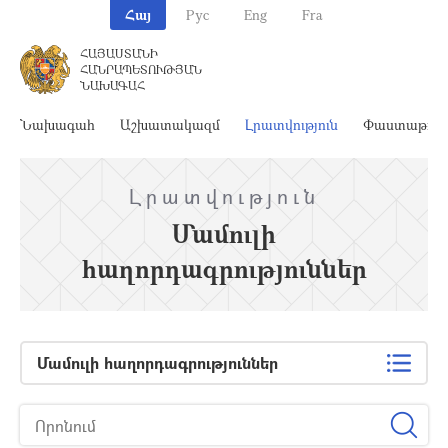
Հայ
Рус
Eng
Fra
ՀԱՅԱՍՏԱՆԻ
ՀԱՆՐԱՊԵՏՈՒԹՅԱՆ
ՆԱԽԱԳԱՀ
Նախագահ
Աշխատակազմ
Լրատվություն
Փաստաթղթ
Լրատվություն
Մամուլի
հաղորդագրություններ
Մամուլի հաղորդագրություններ