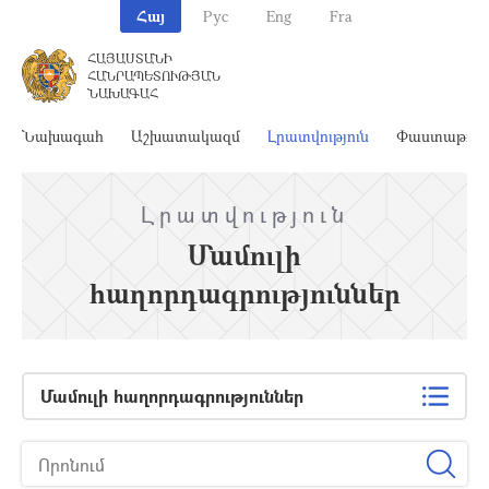
Հայ
Рус
Eng
Fra
ՀԱՅԱՍՏԱՆԻ
ՀԱՆՐԱՊԵՏՈՒԹՅԱՆ
ՆԱԽԱԳԱՀ
Նախագահ
Աշխատակազմ
Լրատվություն
Փաստաթղթ
Լրատվություն
Մամուլի
հաղորդագրություններ
Մամուլի հաղորդագրություններ