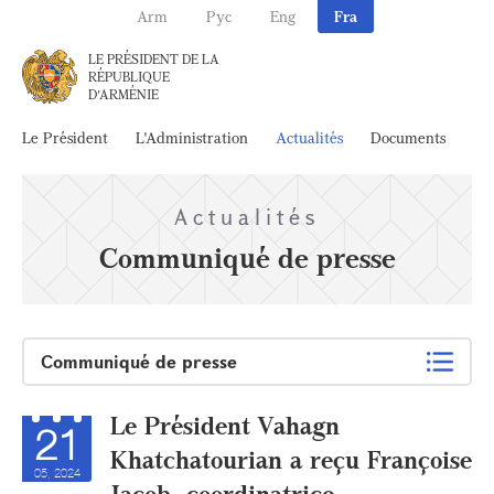
Arm
Рус
Eng
Fra
LE PRÉSIDENT DE LA
RÉPUBLIQUE
D'ARMÉNIE
Le Président
L'Administration
Actualités
Documents
Ar
Actualités
Communiqué de presse
Communiqué de presse
Le Président Vahagn
21
Khatchatourian a reçu Françoise
05, 2024
Jacob, coordinatrice