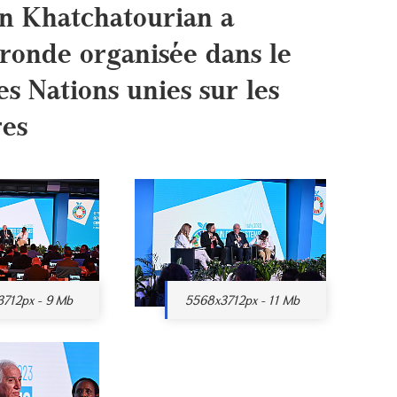
n Khatchatourian a
e ronde organisée dans le
s Nations unies sur les
res
712px - 9 Mb
5568x3712px - 11 Mb