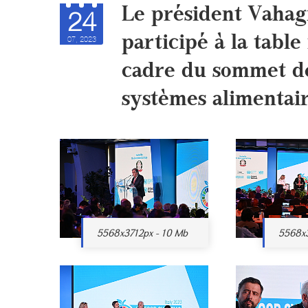
Le président Vahag
24
participé à la tabl
07, 2023
cadre du sommet de
systèmes alimentai
5568x3712px - 10 Mb
5568x3