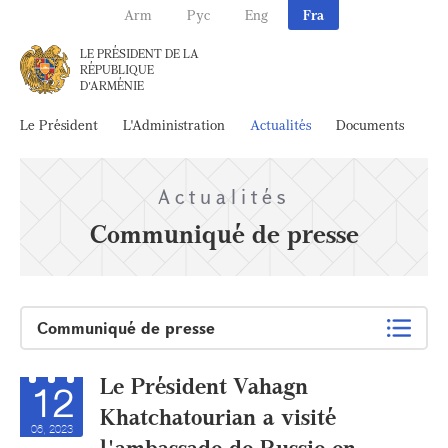
Arm
Рус
Eng
Fra
LE PRÉSIDENT DE LA
RÉPUBLIQUE
D'ARMÉNIE
Le Président
L'Administration
Actualités
Documents
Ar
Actualités
Communiqué de presse
Communiqué de presse
Le Président Vahagn
12
Khatchatourian a visité
06, 2023
l'ambassade de Russie en