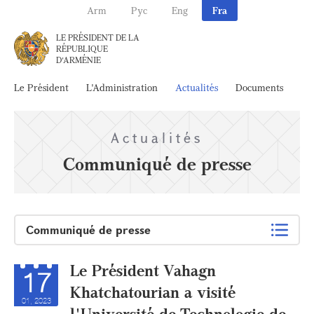
Arm
Рус
Eng
Fra
LE PRÉSIDENT DE LA
RÉPUBLIQUE
D'ARMÉNIE
Le Président
L'Administration
Actualités
Documents
Ar
Actualités
Communiqué de presse
Communiqué de presse
Le Président Vahagn
17
Khatchatourian a visité
01, 2023
l'Université de Technologie de