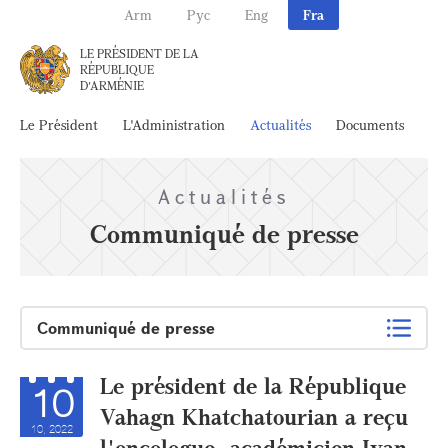
Arm
Рус
Eng
Fra
LE PRÉSIDENT DE LA
RÉPUBLIQUE
D'ARMÉNIE
Le Président
L'Administration
Actualités
Documents
Ar
Actualités
Communiqué de presse
Communiqué de presse
Le président de la République
10
Vahagn Khatchatourian a reçu
10, 2022
l'oncologue, académicien Ivan