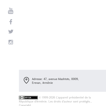
Adresse: 47, avenue Mashtots, 0009,
Erevan, Arménie
©
1999-2026 L'appareil présidentiel de la
République d'Arménie. Les droits d'auteur sont protégés.,
Copyright.