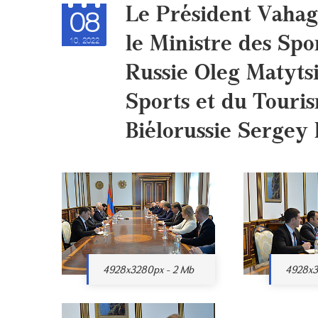
Le Président Vahag
08
le Ministre des Spo
10, 2022
Russie Oleg Matytsi
Sports et du Touri
Biélorussie Sergey
4928x3280px - 2 Mb
4928x3