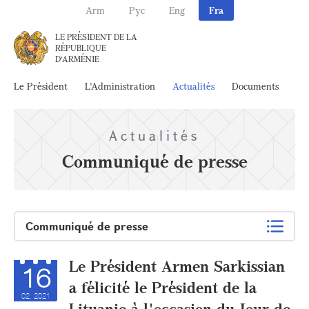
Arm
Рус
Eng
Fra
LE PRÉSIDENT DE LA
RÉPUBLIQUE
D'ARMÉNIE
Le Président
L'Administration
Actualités
Documents
Ar
Actualités
Communiqué de presse
Communiqué de presse
Le Président Armen Sarkissian
16
a félicité le Président de la
02, 2021
Lituanie à l'occasion du Jour de