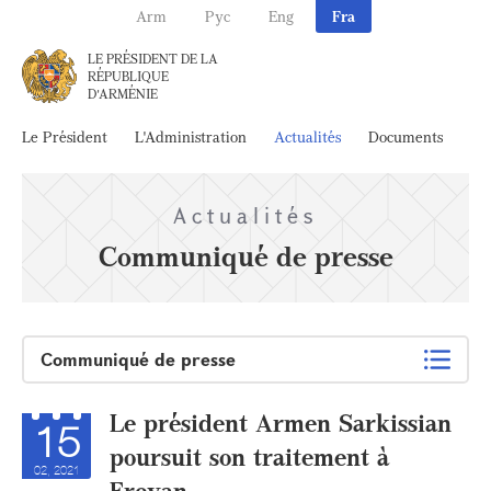
Arm
Рус
Eng
Fra
LE PRÉSIDENT DE LA
RÉPUBLIQUE
D'ARMÉNIE
Le Président
L'Administration
Actualités
Documents
Ar
Actualités
Communiqué de presse
Communiqué de presse
Le président Armen Sarkissian
15
poursuit son traitement à
02, 2021
Erevan