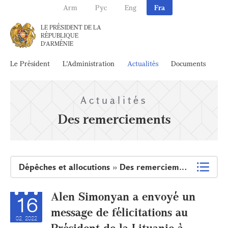
Arm
Рус
Eng
Fra
LE PRÉSIDENT DE LA
RÉPUBLIQUE
D'ARMÉNIE
Le Président
L'Administration
Actualités
Documents
Ar
Actualités
Des remerciements
Dépêches et allocutions
»
Des remerciements
Alen Simonyan a envoyé un
16
message de félicitations au
02, 2022
Président de la Lituanie à