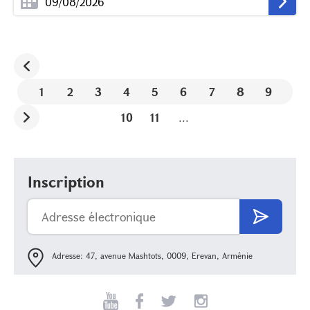
1
2
3
4
5
6
7
8
9
10
11
...
Inscription
Adresse: 47, avenue Mashtots, 0009, Erevan, Arménie