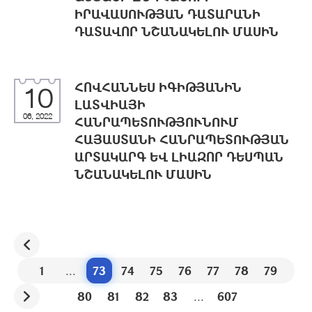
ԻՐԱՎԱՍՈՒԹՅԱՆ ԴԱՏԱՐԱՆԻ
ԴԱՏԱՎՈՐ ՆՇԱՆԱԿԵԼՈՒ ՄԱՍԻՆ
ՀՈՎՀԱՆՆԵՍ ԻԳԻԹՅԱՆԻՆ
10
ԼԱՏՎԻԱՅԻ
06, 2022
ՀԱՆՐԱՊԵՏՈՒԹՅՈՒՆՈՒՄ
ՀԱՅԱՍՏԱՆԻ ՀԱՆՐԱՊԵՏՈՒԹՅԱՆ
ԱՐՏԱԿԱՐԳ ԵՎ ԼԻԱԶՈՐ ԴԵՍՊԱՆ
ՆՇԱՆԱԿԵԼՈՒ ՄԱՍԻՆ
1
...
73
74
75
76
77
78
79
80
81
82
83
...
607