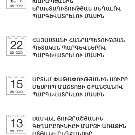
ԽԱՐԱՊԵԱՆԻՆ
06, 2022
ԵՐԱԽՏԱԳԻՏՈՒԹՅԱՆ ՄԵԴԱԼՈՎ
ՊԱՐԳԵՎԱՏՐԵԼՈՒ ՄԱՍԻՆ
ՀԱՅԱՍՏԱՆԻ ՀԱՆՐԱՊԵՏՈՒԹՅԱՆ
22
ՊԵՏԱԿԱՆ ՊԱՐԳԵՎՆԵՐՈՎ
06, 2022
ՊԱՐԳԵՎԱՏՐԵԼՈՒ ՄԱՍԻՆ
ԱՐՏԵՄ ՓԱԹԱՓՈՒԹՅԱՆԻՆ ՍՈՒՐԲ
15
ՄԵՍՐՈՊ ՄԱՇՏՈՑԻ ՇՔԱՆՇԱՆՈՎ
06, 2022
ՊԱՐԳԵՎԱՏՐԵԼՈՒ ՄԱՍԻՆ
ՍԱՄՎԵԼ ՅՈՒԶԲԱՇՅԱՆԻՆ
13
ԳԵՂԱՐՔՈՒՆԻՔԻ ՄԱՐԶԻ ԱՌԱՋԻՆ
06, 2022
ԱՏՅԱՆԻ ԸՆԴՀԱՆՈՒՐ