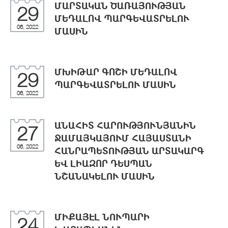
ՄԱՐՏԱԿԱՆ ԾԱՌԱՅՈՒԹՅԱՆ
29
ՄԵԴԱԼՈՎ ՊԱՐԳԵՎԱՏՐԵԼՈՒ
06, 2022
ՄԱՍԻՆ
ՄԽԻԹԱՐ ԳՈՇԻ ՄԵԴԱԼՈՎ
29
ՊԱՐԳԵՎԱՏՐԵԼՈՒ ՄԱՍԻՆ
06, 2022
ԱՆԱՀԻՏ ՀԱՐՈՒԹՅՈՒՆՅԱՆԻՆ
27
ՋԱՄԱՅԿԱՅՈՒՄ ՀԱՅԱՍՏԱՆԻ
06, 2022
ՀԱՆՐԱՊԵՏՈՒԹՅԱՆ ԱՐՏԱԿԱՐԳ
ԵՎ ԼԻԱԶՈՐ ԴԵՍՊԱՆ
ՆՇԱՆԱԿԵԼՈՒ ՄԱՍԻՆ
ՄԻՔԱՅԷԼ ՆՈՒՊԱՐԻ
24