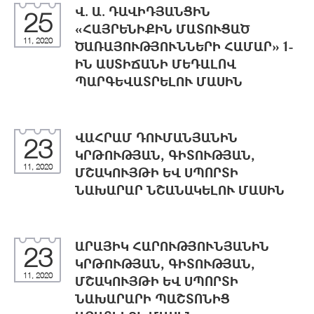
Վ. Ա. ԴԱՎԻԴՅԱՆՑԻՆ
25
«ՀԱՅՐԵՆԻՔԻՆ ՄԱՏՈՒՑԱԾ
11, 2020
ԾԱՌԱՅՈՒԹՅՈՒՆՆԵՐԻ ՀԱՄԱՐ» 1-
ԻՆ ԱՍՏԻՃԱՆԻ ՄԵԴԱԼՈՎ
ՊԱՐԳԵՎԱՏՐԵԼՈՒ ՄԱՍԻՆ
ՎԱՀՐԱՄ ԴՈՒՄԱՆՅԱՆԻՆ
23
ԿՐԹՈՒԹՅԱՆ, ԳԻՏՈՒԹՅԱՆ,
11, 2020
ՄՇԱԿՈՒՅԹԻ ԵՎ ՍՊՈՐՏԻ
ՆԱԽԱՐԱՐ ՆՇԱՆԱԿԵԼՈՒ ՄԱՍԻՆ
ԱՐԱՅԻԿ ՀԱՐՈՒԹՅՈՒՆՅԱՆԻՆ
23
ԿՐԹՈՒԹՅԱՆ, ԳԻՏՈՒԹՅԱՆ,
11, 2020
ՄՇԱԿՈՒՅԹԻ ԵՎ ՍՊՈՐՏԻ
ՆԱԽԱՐԱՐԻ ՊԱՇՏՈՆԻՑ