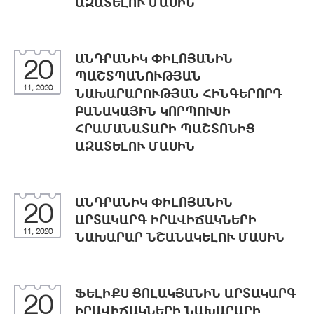
ԱԶԱՏԵԼՈՒ ՄԱՍԻՆ
ԱՆԴՐԱՆԻԿ ՓԻԼՈՅԱՆԻՆ
20
ՊԱՇՏՊԱՆՈՒԹՅԱՆ
11, 2020
ՆԱԽԱՐԱՐՈՒԹՅԱՆ ՀԻՆԳԵՐՈՐԴ
ԲԱՆԱԿԱՅԻՆ ԿՈՐՊՈՒՍԻ
ՀՐԱՄԱՆԱՏԱՐԻ ՊԱՇՏՈՆԻՑ
ԱԶԱՏԵԼՈՒ ՄԱՍԻՆ
ԱՆԴՐԱՆԻԿ ՓԻԼՈՅԱՆԻՆ
20
ԱՐՏԱԿԱՐԳ ԻՐԱՎԻՃԱԿՆԵՐԻ
11, 2020
ՆԱԽԱՐԱՐ ՆՇԱՆԱԿԵԼՈՒ ՄԱՍԻՆ
ՖԵԼԻՔՍ ՑՈԼԱԿՅԱՆԻՆ ԱՐՏԱԿԱՐԳ
20
ԻՐԱՎԻՃԱԿՆԵՐԻ ՆԱԽԱՐԱՐԻ