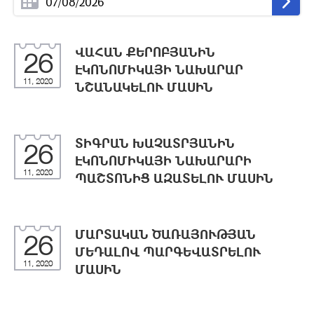
ՎԱՀԱՆ ՔԵՐՈԲՅԱՆԻՆ
26
ԷԿՈՆՈՄԻԿԱՅԻ ՆԱԽԱՐԱՐ
11, 2020
ՆՇԱՆԱԿԵԼՈՒ ՄԱՍԻՆ
ՏԻԳՐԱՆ ԽԱՉԱՏՐՅԱՆԻՆ
26
ԷԿՈՆՈՄԻԿԱՅԻ ՆԱԽԱՐԱՐԻ
11, 2020
ՊԱՇՏՈՆԻՑ ԱԶԱՏԵԼՈՒ ՄԱՍԻՆ
ՄԱՐՏԱԿԱՆ ԾԱՌԱՅՈՒԹՅԱՆ
26
ՄԵԴԱԼՈՎ ՊԱՐԳԵՎԱՏՐԵԼՈՒ
11, 2020
ՄԱՍԻՆ