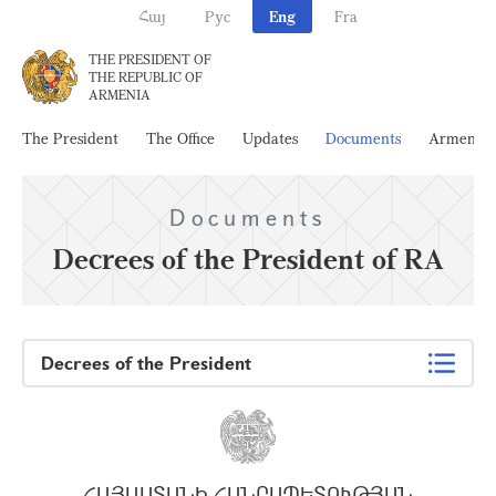
Հայ
Рус
Eng
Fra
THE PRESIDENT OF
THE REPUBLIC OF
ARMENIA
The President
The Office
Updates
Documents
Armenia
Documents
Decrees of the President of RA
Decrees of the President
ՀԱՅԱՍՏԱՆԻ ՀԱՆՐԱՊԵՏՈՒԹՅԱՆ