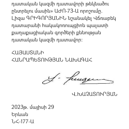
դատական կազմի դատավորի թեկնածու
ընտրելու մասին» ԱԺՈ-73-Ա որոշումը.
Լիզա ԳՐԻԳՈՐՅԱՆԻՆ նշանակել Վճռաբեկ
դատարանի հակակոռուպցիոն պալատի
քաղաքացիական գործերի քննության
դատական կազմի դատավոր:
ՀԱՅԱՍՏԱՆԻ
ՀԱՆՐԱՊԵՏՈՒԹՅԱՆ ՆԱԽԱԳԱՀ
Վ.ԽԱՉԱՏՈՒՐՅԱՆ
2023թ. մայիսի 29
Երևան
ՆՀ-177-Ա