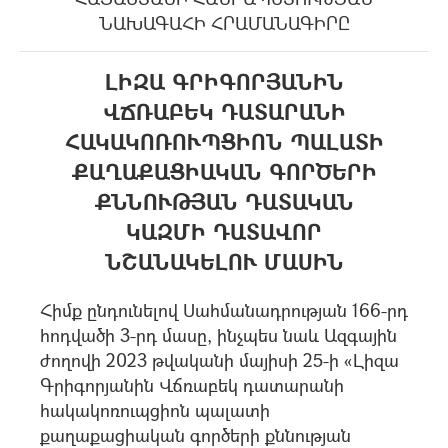
ՆԱԽԱԳԱՀԻ ՀՐԱՄԱՆԱԳԻՐԸ
ԼԻԶԱ ԳՐԻԳՈՐՅԱՆԻՆ
ՎՃՌԱԲԵԿ ԴԱՏԱՐԱՆԻ
ՀԱԿԱԿՈՌՈՒՊՑԻՈՆ ՊԱԼԱՏԻ
ՔԱՂԱՔԱՑԻԱԿԱՆ ԳՈՐԾԵՐԻ
ՔՆՆՈՒԹՅԱՆ ԴԱՏԱԿԱՆ
ԿԱԶՄԻ ԴԱՏԱՎՈՐ
ՆՇԱՆԱԿԵԼՈՒ ՄԱՍԻՆ
Հիմք ընդունելով Սահմանադրության 166-րդ
հոդվածի 3-րդ մասը, ինչպես նաև Ազգային
ժողովի 2023 թվականի մայիսի 25-ի «Լիզա
Գրիգորյանին Վճռաբեկ դատարանի
հակակոռուպցիոն պալատի
քաղաքացիական գործերի քննության