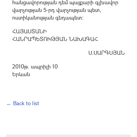
հանցավորության դեմ պայքարի գլխավոր
վարչության 5-րդ վարչության պետ,
ոստիկանության գնդապետ:
ՀԱՅԱՍՏԱՆԻ
ՀԱՆՐԱՊԵՏՈՒԹՅԱՆ ՆԱԽԱԳԱՀ
Ս.ՍԱՐԳՍՅԱՆ
2010թ. ապրիլի 10
Երևան
← Back to list