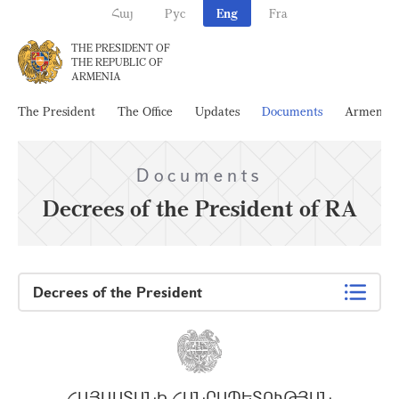
Հայ
Рус
Eng
Fra
THE PRESIDENT OF
THE REPUBLIC OF
ARMENIA
The President
The Office
Updates
Documents
Armenia
Documents
Decrees of the President of RA
Decrees of the President
ՀԱՅԱՍՏԱՆԻ ՀԱՆՐԱՊԵՏՈՒԹՅԱՆ