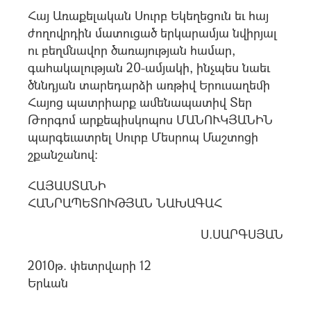
Հայ Առաքելական Սուրբ Եկեղեցուն եւ հայ
ժողովրդին մատուցած երկարամյա նվիրյալ
ու բեղմնավոր ծառայության համար,
գահակալության 20-ամյակի, ինչպես նաեւ
ծննդյան տարեդարձի առթիվ Երուսաղեմի
Հայոց պատրիարք ամենապատիվ Տեր
Թորգոմ արքեպիսկոպոս ՄԱՆՈՒԿՅԱՆԻՆ
պարգեւատրել Սուրբ Մեսրոպ Մաշտոցի
շքանշանով:
ՀԱՅԱՍՏԱՆԻ
ՀԱՆՐԱՊԵՏՈՒԹՅԱՆ ՆԱԽԱԳԱՀ
Ս.ՍԱՐԳՍՅԱՆ
2010թ. փետրվարի 12
Երևան