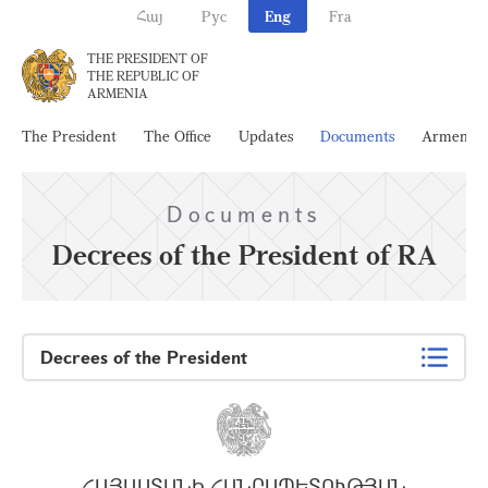
Հայ
Рус
Eng
Fra
THE PRESIDENT OF
THE REPUBLIC OF
ARMENIA
The President
The Office
Updates
Documents
Armenia
Documents
Decrees of the President of RA
Decrees of the President
ՀԱՅԱՍՏԱՆԻ ՀԱՆՐԱՊԵՏՈՒԹՅԱՆ