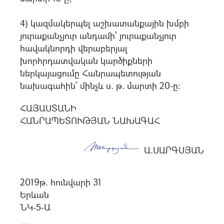
4) կազմակերպել աշխատանքային խմբի
յուրաքանչյուր անդամի՝ յուրաքանչյուր
հավակնորդի վերաբերյալ
խորհրդատվական կարծիքների
ներկայացումը Հանրապետության
նախագահին՝ մինչև ս. թ. մարտի 20-ը:
ՀԱՅԱՍՏԱՆԻ
ՀԱՆՐԱՊԵՏՈՒԹՅԱՆ ՆԱԽԱԳԱՀ
Ա.ՍԱՐԳՍՅԱՆ
2019թ. հունվարի 31
Երևան
ՆԿ-5-Ա