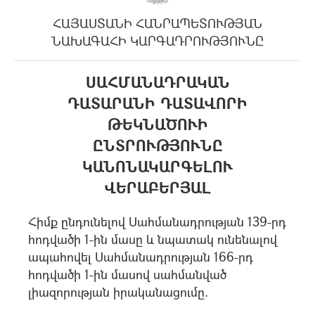
ՀԱՅԱՍՏԱՆԻ ՀԱՆՐԱՊԵՏՈՒԹՅԱՆ
ՆԱԽԱԳԱՀԻ ԿԱՐԳԱԴՐՈՒԹՅՈՒՆԸ
ՍԱՀՄԱՆԱԴՐԱԿԱՆ
ԴԱՏԱՐԱՆԻ ԴԱՏԱՎՈՐԻ
ԹԵԿՆԱԾՈՒԻ
ԸՆՏՐՈՒԹՅՈՒՆԸ
ԿԱՆՈՆԱԿԱՐԳԵԼՈՒ
ՎԵՐԱԲԵՐՅԱԼ
Հիմք ընդունելով Սահմանադրության 139-րդ
հոդվածի 1-ին մասը և նպատակ ունենալով
ապահովել Սահմանադրության 166-րդ
հոդվածի 1-ին մասով սահմանված
լիազորության իրականացումը.