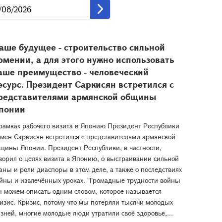
аше будущее - строительство сильной
рмении, а для этого нужно использовать
аше преимущество - человеческий
есурс. Президент Саркисян встретился с
редставителями армянской общины
понии
рамках рабочего визита в Японию Президент Республики
мен Саркисян встретился с представителями армянской
щины Японии. Президент Республики, в частности,
ворил о целях визита в Японию, о выстраивании сильной
аны и роли диаспоры в этом деле, а также о последствиях
йны и извлечённых уроках. "Громадные трудности войны
 можем описать одним словом, которое называется
изис. Кризис, потому что мы потеряли тысячи молодых
зней, многие молодые люди утратили своё здоровье,...