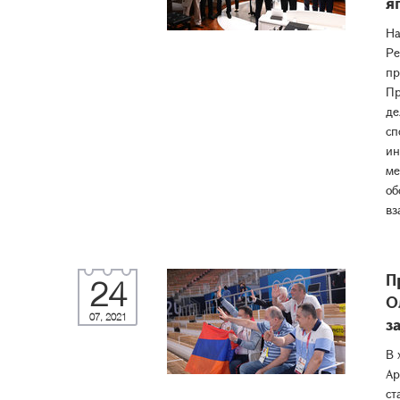
я
На
Ре
пр
Пр
де
сп
ин
ме
об
вз
П
24
О
07, 2021
з
В 
Ар
ст