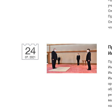
уч
Ол
Пр
Ол
чт
П
24
И
07, 2021
Пр
Им
Им
Им
ор
об
ре
ва
на