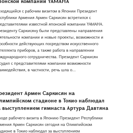
понской компании YAMAHA
ходящийся с рабочим визитом в Японии Президент
спублики Армения Армен Саркисян встретился с
едставителями известной японской компании YAMAHA.
езиденту Саркисяну были представлены направления
ятельности компании и новые проекты, возможности и
особности действующих посредством искусственного
теллекта приборов, а также работа в направлении
ждународного сотрудничества. Президент Саркисян
судил с представителями компании возможности
аимодействия, в частности, речь шла о...
резидент Армен Саркисян на
лимпийском стадионе в Токио наблюдал
а выступлением гимнаста Артура Давтяна
ходе рабочего визита в Японию Президент Республики
мения Армен Саркисян сегодня на Олимпийском
адионе в Токио наблюдал за выступлением