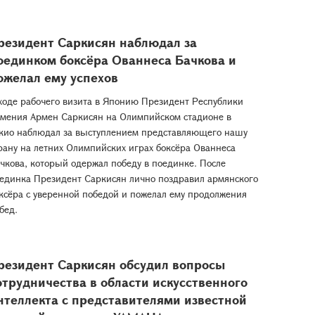
резидент Саркисян наблюдал за
оединком боксёра Ованнеса Бачкова и
ожелал ему успехов
ходе рабочего визита в Японию Президент Республики
мения Армен Саркисян на Олимпийском стадионе в
кио наблюдал за выступлением представляющего нашу
рану на летних Олимпийских играх боксёра Ованнеса
чкова, который одержал победу в поединке. После
единка Президент Саркисян лично поздравил армянского
ксёра с уверенной победой и пожелал ему продолжения
бед.
резидент Саркисян обсудил вопросы
отрудничества в области искусственного
нтеллекта с представителями известной