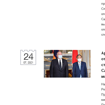
пр
Сп
оп
Са
вы
ол
сп
А
24
о
07, 2021
с
С
м
На
Ре
Пр
ми
Пр