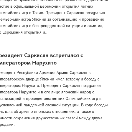
астие в официальной церемонии открытия летних
импийских игр в Токио. Президент Саркисян поздравил
емьер-министра Японии за организацию и проведение
импийских игр в беспрецедентной ситуации и отметил,
о церемония открытия и...
резидент Саркисян встретился с
мператором Нарухито
езидент Республики Армения Армен Саркисян в
ператорском дворце Японии имел встречу и беседу с
ператором Нарухито. Президент Саркисян поздравил
ператора Нарухито и в его лице японский народ с
ганизацией и проведением летних Олимпийских игр в
условленной пандемией сложной ситуации. В ходе беседы
чь шла об армяно-японских отношениях, а также о
жности сохранения дружественных связей между двумя
родами.