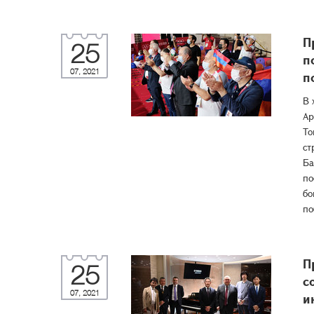
П
25
п
07, 2021
п
В 
Ар
То
ст
Ба
по
бо
по
П
25
с
07, 2021
и