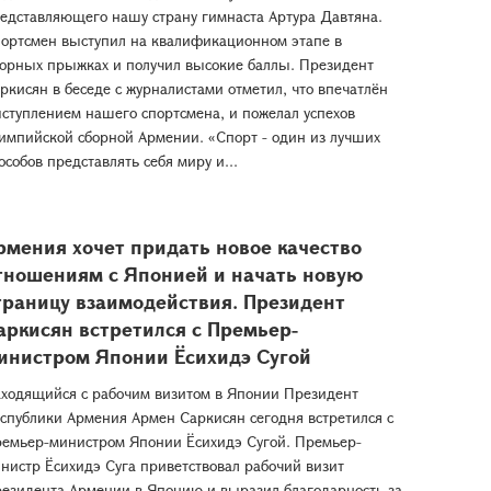
едставляющего нашу страну гимнаста Артура Давтяна.
ортсмен выступил на квалификационном этапе в
орных прыжках и получил высокие баллы. Президент
ркисян в беседе с журналистами отметил, что впечатлён
ступлением нашего спортсмена, и пожелал успехов
импийской сборной Армении. «Спорт - один из лучших
особов представлять себя миру и...
рмения хочет придать новое качество
тношениям с Японией и начать новую
траницу взаимодействия. Президент
аркисян встретился с Премьер-
инистром Японии Ёсихидэ Сугой
ходящийся с рабочим визитом в Японии Президент
спублики Армения Армен Саркисян сегодня встретился с
емьер-министром Японии Ёсихидэ Сугой. Премьер-
нистр Ёсихидэ Суга приветствовал рабочий визит
езидента Армении в Японию и выразил благодарность за