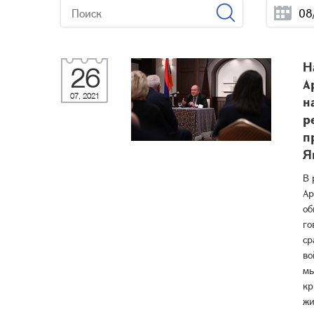
Н
26
А
07, 2021
н
р
п
Я
В 
Ар
об
го
ср
во
мы
кр
жи