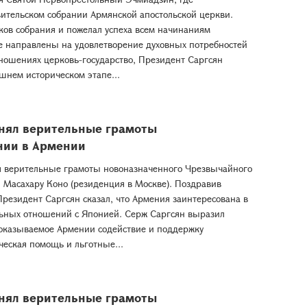
вительском собрании Армянской апостольской церкви.
иков собрания и пожелал успеха всем начинаниям
е направлены на удовлетворение духовных потребностей
тношениях церковь-государство, Президент Саргсян
шнем историческом этапе...
нял верительные грамоты
нии в Армении
я верительные грамоты новоназначенного Чрезвычайного
 Масахару Коно (резиденция в Москве). Поздравив
Президент Саргсян сказал, что Армения заинтересована в
льных отношений с Японией. Серж Саргсян выразил
 оказываемое Армении содействие и поддержку
ческая помощь и льготные...
нял верительные грамоты