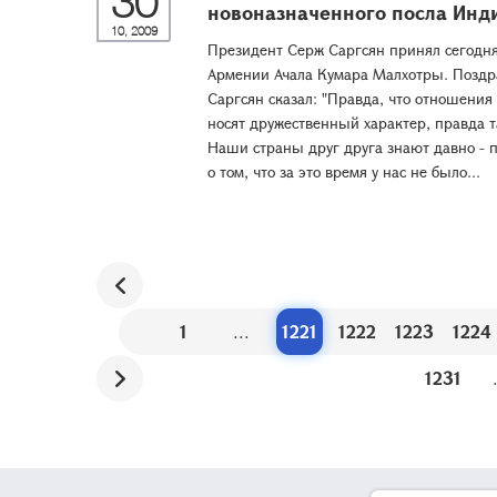
30
новоназначенного посла Инд
10, 2009
Президент Серж Саргсян принял сегодн
Армении Ачала Кумара Малхотры. Поздра
Саргсян сказал: "Правда, что отношени
носят дружественный характер, правда т
Наши страны друг друга знают давно - 
о том, что за это время у нас не было...
1
...
1221
1222
1223
1224
1231