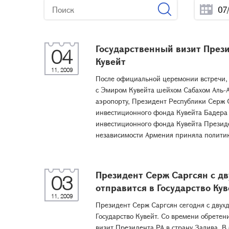
Государственный визит Прези
04
Кувейт
11, 2009
После официальной церемонии встречи, 
с Эмиром Кувейта шейхом Сабахом Аль-
аэропорту, Президент Республики Серж 
инвестиционного фонда Кувейта Бадера 
инвестиционного фонда Кувейта Президе
независимости Армения приняла политик
Президент Серж Саргсян с д
03
отправится в Государство Ку
11, 2009
Президент Серж Саргсян сегодня с двух
Государство Кувейт. Со времени обрете
визит Президента РА в страну Залива. 