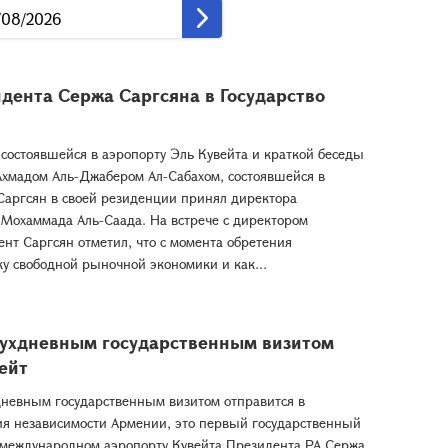
дента Сержа Саргсяна в Государство
состоявшейся в аэропорту Эль Кувейта и краткой беседы
Ахмадом Аль-Джабером Ал-Сабахом, состоявшейся в
Саргсян в своей резиденции принял директора
Мохаммада Аль-Саада. На встрече с директором
нт Саргсян отметил, что с момента обретения
у свободной рыночной экономики и как...
вухдневным государственным визитом
вейт
дневным государственным визитом отправится в
ния независимости Армении, это первый государственный
В международном аэропорту Кувейта Президента РА Сержа