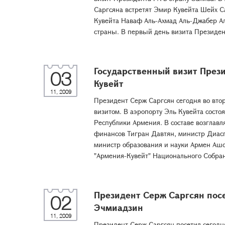
Саргсяна встретят Эмир Кувейта Шейх С
Кувейта Наваф Аль-Ахмад Аль-Джабер Ал
страны. В первый день визита Президен
Государственный визит Прези
03
Кувейт
11, 2009
Президент Серж Саргсян сегодня во вто
визитом. В аэропорту Эль Кувейта сост
Республики Армения. В составе возглав
финансов Тигран Давтян, министр Диас
министр образования и науки Армен Ашо
"Армения-Кувейт" Национального Собран
Президент Серж Саргсян пос
02
Эчмиадзин
11, 2009
Президент Серж Саргсян посетил сегодн