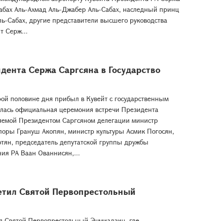
абах Аль-Ахмад Аль-Джабер Аль-Сабах, наследный принц
ь-Сабах, другие представители высшего руководства
т Серж...
дента Сержа Саргсяна в Государство
рой половине дня прибыл в Кувейт с государственным
оялась официальная церемония встречи Президента
ляемой Президентом Саргсяном делегации министр
поры Грануш Акопян, министр культуры Асмик Погосян,
тян, председатель депутатской группы дружбы
ия РА Ваан Ованнисян,...
етил Святой Первопрестольный
я Святой Первопрестольный Эчмиадзин, где