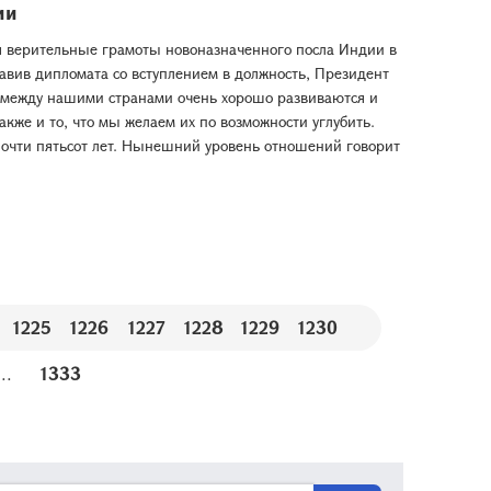
ии
я верительные грамоты новоназначенного посла Индии в
вив дипломата со вступлением в должность, Президент
я между нашими странами очень хорошо развиваются и
акже и то, что мы желаем их по возможности углубить.
почти пятьсот лет. Нынешний уровень отношений говорит
1225
1226
1227
1228
1229
1230
...
1333