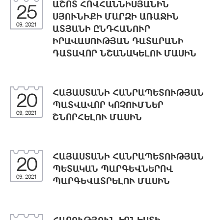
ԱՇՈՏ ՀՈՎՀԱՆՆԻՍՅԱՆԻՆ
25
ՍՅՈՒՆԻՔԻ ՄԱՐԶԻ ԱՌԱՋԻՆ
09, 2021
ԱՏՅԱՆԻ ԸՆԴՀԱՆՈՒՐ
ԻՐԱՎԱՍՈՒԹՅԱՆ ԴԱՏԱՐԱՆԻ
ԴԱՏԱՎՈՐ ՆՇԱՆԱԿԵԼՈՒ ՄԱՍԻՆ
ՀԱՅԱՍՏԱՆԻ ՀԱՆՐԱՊԵՏՈՒԹՅԱՆ
20
ՊԱՏՎԱՎՈՐ ԿՈՉՈՒՄՆԵՐ
09, 2021
ՇՆՈՐՀԵԼՈՒ ՄԱՍԻՆ
ՀԱՅԱՍՏԱՆԻ ՀԱՆՐԱՊԵՏՈՒԹՅԱՆ
20
ՊԵՏԱԿԱՆ ՊԱՐԳԵՎՆԵՐՈՎ
09, 2021
ՊԱՐԳԵՎԱՏՐԵԼՈՒ ՄԱՍԻՆ