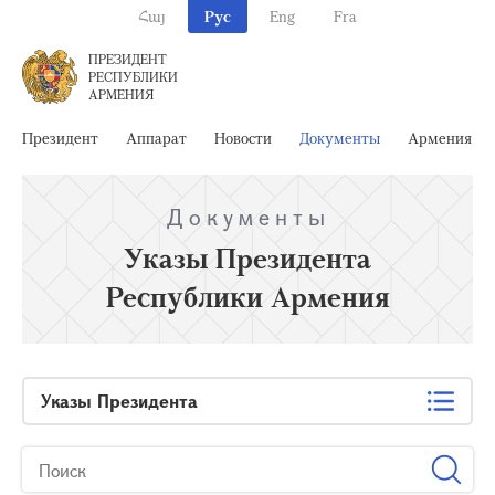
Հայ
Рус
Eng
Fra
ПРЕЗИДЕНТ
РЕСПУБЛИКИ
АРМЕНИЯ
Президент
Аппарат
Новости
Документы
Армения
Документы
Указы Президента
Республики Армения
Указы Президента