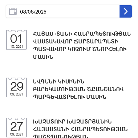
ՀԱՅԱՍ¬ՏԱՆԻ ՀԱՆՐԱՊԵՏՈՒԹՅԱՆ
01
ՎԱՍՏԱԿԱՎՈՐ ՃԱՐՏԱՐԱՊԵՏԻ
10, 2021
ՊԱՏՎԱՎՈՐ ԿՈՉՈՒՄ ՇՆՈՐՀԵԼՈՒ
ՄԱՍԻՆ
ԵՎԳԵՆԻ ԿԻՍԻՆԻՆ
29
ԲԱՐԵԿԱՄՈՒԹՅԱՆ ՇՔԱՆՇԱՆՈՎ
09, 2021
ՊԱՐԳԵՎԱՏՐԵԼՈՒ ՄԱՍԻՆ
ԽԱՉԱՏՈՒՐ ԽԱՉԱՏՐՅԱՆԻՆ
27
ՀԱՅԱՍՏԱՆԻ ՀԱՆՐԱՊԵՏՈՒԹՅԱՆ
09, 2021
ՊԱՇՏՊԱՆՈՒԹՅԱՆ