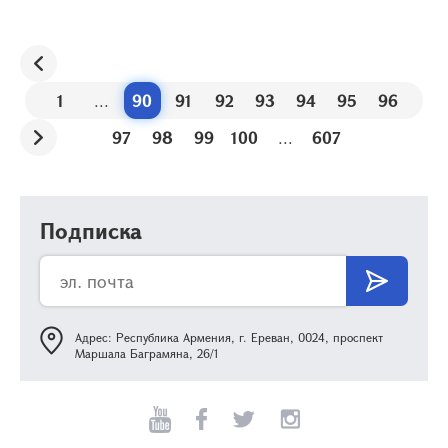
1
...
90
91
92
93
94
95
96
97
98
99
100
...
607
Подписка
Адрес: Республика Армения, г. Ереван, 0024, проспект
Маршала Баграмяна, 26/1