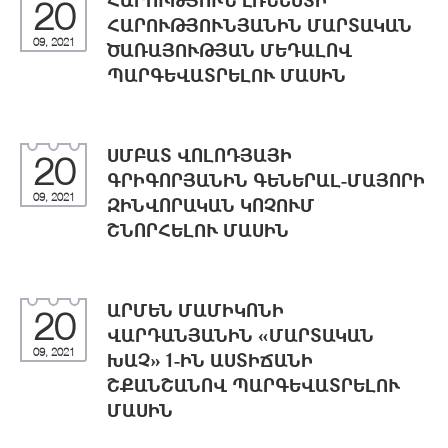
ՀԱՐՈՒԹՅՈՒՆ ԷՌՆԵՍՏԻ
20
ՀԱՐՈՒԹՅՈՒՆՅԱՆԻՆ ՄԱՐՏԱԿԱՆ
09, 2021
ԾԱՌԱՅՈՒԹՅԱՆ ՄԵԴԱԼՈՎ
ՊԱՐԳԵՎԱՏՐԵԼՈՒ ՄԱՍԻՆ
ՍՄԲԱՏ ՎՈԼՈԴՅԱՅԻ
20
ԳՐԻԳՈՐՅԱՆԻՆ ԳԵՆԵՐԱԼ-ՄԱՅՈՐԻ
09, 2021
ԶԻՆՎՈՐԱԿԱՆ ԿՈՉՈՒՄ
ՇՆՈՐՀԵԼՈՒ ՄԱՍԻՆ
ԱՐՄԵՆ ՄԱՄԻԿՈՆԻ
20
ՎԱՐԴԱՆՅԱՆԻՆ «ՄԱՐՏԱԿԱՆ
09, 2021
ԽԱՉ» 1-ԻՆ ԱՍՏԻՃԱՆԻ
ՇՔԱՆՇԱՆՈՎ ՊԱՐԳԵՎԱՏՐԵԼՈՒ
ՄԱՍԻՆ