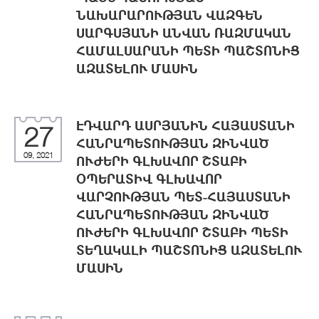
ՆԱԽԱՐԱՐՈՒԹՅԱՆ ՎԱԶԳԵՆ
ՍԱՐԳՍՅԱՆԻ ԱՆՎԱՆ ՌԱԶՄԱԿԱՆ
ՀԱՄԱԼՍԱՐԱՆԻ ՊԵՏԻ ՊԱՇՏՈՆԻՑ
ԱԶԱՏԵԼՈՒ ՄԱՍԻՆ
ԷԴՎԱՐԴ ԱՍՐՅԱՆԻՆ ՀԱՅԱՍՏԱՆԻ
27
ՀԱՆՐԱՊԵՏՈՒԹՅԱՆ ԶԻՆՎԱԾ
09, 2021
ՈՒԺԵՐԻ ԳԼԽԱՎՈՐ ՇՏԱԲԻ
ՕՊԵՐԱՏԻՎ ԳԼԽԱՎՈՐ
ՎԱՐՉՈՒԹՅԱՆ ՊԵՏ-ՀԱՅԱՍՏԱՆԻ
ՀԱՆՐԱՊԵՏՈՒԹՅԱՆ ԶԻՆՎԱԾ
ՈՒԺԵՐԻ ԳԼԽԱՎՈՐ ՇՏԱԲԻ ՊԵՏԻ
ՏԵՂԱԿԱԼԻ ՊԱՇՏՈՆԻՑ ԱԶԱՏԵԼՈՒ
ՄԱՍԻՆ