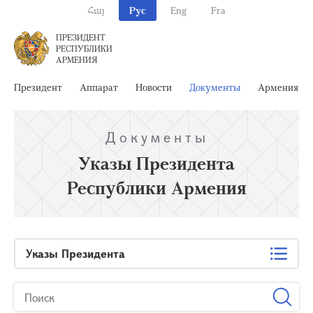
Հայ
Рус
Eng
Fra
ПРЕЗИДЕНТ
РЕСПУБЛИКИ
АРМЕНИЯ
Президент
Аппарат
Новости
Документы
Армения
Документы
Указы Президента
Республики Армения
Указы Президента