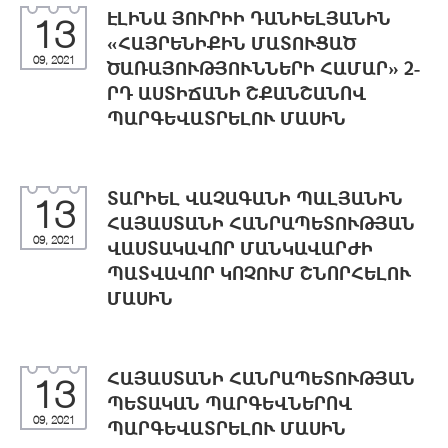
ԷԼԻՆԱ ՅՈՒՐԻԻ ԴԱՆԻԵԼՅԱՆԻՆ
13
«ՀԱՅՐԵՆԻՔԻՆ ՄԱՏՈՒՑԱԾ
09, 2021
ԾԱՌԱՅՈՒԹՅՈՒՆՆԵՐԻ ՀԱՄԱՐ» 2-
ՐԴ ԱՍՏԻՃԱՆԻ ՇՔԱՆՇԱՆՈՎ
ՊԱՐԳԵՎԱՏՐԵԼՈՒ ՄԱՍԻՆ
ՏԱՐԻԵԼ ՎԱՉԱԳԱՆԻ ՊԱԼՅԱՆԻՆ
13
ՀԱՅԱՍՏԱՆԻ ՀԱՆՐԱՊԵՏՈՒԹՅԱՆ
09, 2021
ՎԱՍՏԱԿԱՎՈՐ ՄԱՆԿԱՎԱՐԺԻ
ՊԱՏՎԱՎՈՐ ԿՈՉՈՒՄ ՇՆՈՐՀԵԼՈՒ
ՄԱՍԻՆ
ՀԱՅԱՍՏԱՆԻ ՀԱՆՐԱՊԵՏՈՒԹՅԱՆ
13
ՊԵՏԱԿԱՆ ՊԱՐԳԵՎՆԵՐՈՎ
09, 2021
ՊԱՐԳԵՎԱՏՐԵԼՈՒ ՄԱՍԻՆ