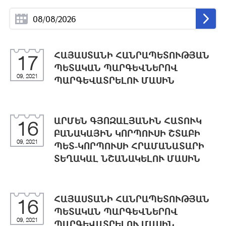
ՀԱՅԱՍՏԱՆԻ ՀԱՆՐԱՊԵՏՈՒԹՅԱՆ
17
ՊԵՏԱԿԱՆ ՊԱՐԳԵՎՆԵՐՈՎ
09, 2021
ՊԱՐԳԵՎԱՏՐԵԼՈՒ ՄԱՍԻՆ
ԱՐՄԵՆ ԳՅՈԶԱԼՅԱՆԻՆ ՀԱՏՈՒԿ
16
ԲԱՆԱԿԱՅԻՆ ԿՈՐՊՈՒՍԻ ՇՏԱԲԻ
09, 2021
ՊԵՏ-ԿՈՐՊՈՒՍԻ ՀՐԱՄԱՆԱՏԱՐԻ
ՏԵՂԱԿԱԼ ՆՇԱՆԱԿԵԼՈՒ ՄԱՍԻՆ
ՀԱՅԱՍՏԱՆԻ ՀԱՆՐԱՊԵՏՈՒԹՅԱՆ
16
ՊԵՏԱԿԱՆ ՊԱՐԳԵՎՆԵՐՈՎ
09, 2021
ՊԱՐԳԵՎԱՏՐԵԼՈՒ ՄԱՍԻՆ