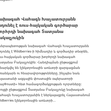
ախագահ Վահագն Խաչատուրյանն
նդունել է ռուս-հայկական գործարար
որհրդի նախագահ Տատյանա
ակալչուկին
անրապետության նախագահ Վահագն Խաչատուրյանն
դունել է Wildberries-ի հիմնադիր և գործադիր տնօրեն,
ուս-հայկական գործարար խորհրդի նախագահ
ատյանա Բակալչուկին: Հանդիպման ընթացքում
ննարկվել են էլեկտրոնային առևտրի զարգացման
ռանկարն ու հնարավորությունները, ինչպես նաև
այաստանի ազգային փոստային օպերատորի
ՀայՓոստի» հետ համագործակցության ոլորտները:
րույցի ընթացքում Տատյանա Բակալչուկը նախագահ
ահագն Խաչատուրյանին է ներկայացրել Հայաստանում
ldberries էլեկտրոնային առևտրի...