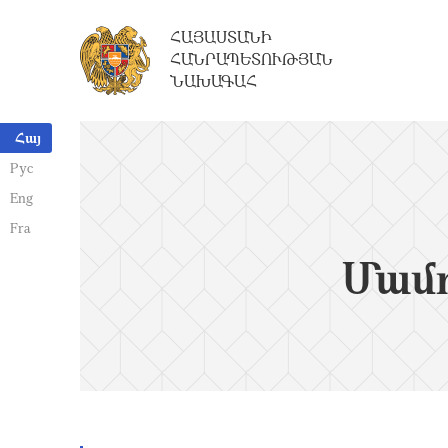
ՀԱՅԱՍՏԱՆԻ
ՀԱՆՐԱՊԵՏՈՒԹՅԱՆ
ՆԱԽԱԳԱՀ
Հայ
Рус
Eng
Fra
Մամո