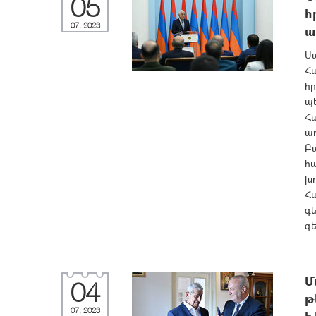
05
հ
07, 2023
ա
Ս
Հ
հ
պ
Հ
ա
Բ
հ
խ
Հ
գե
գե
Մ
04
թ
07, 2023