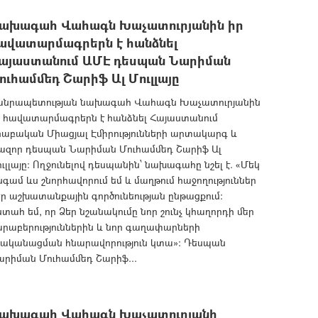
ախագահ Վահագն Խաչատուրյանին իր
ավատարմագրերն է հանձնել
այաստանում ԱՄԷ դեսպան Նարիման
ուհամմեդ Շարիֆ Ալ Մուլլայը
անրապետության նախագահ Վահագն Խաչատուրյանին
ր հավատարմագրերն է հանձնել Հայաստանում
րաբական Միացյալ Էմիրությունների արտակարգ և
իազոր դեսպան Նարիման Մուհամմեդ Շարիֆ Ալ
ւլլայը: Ողջունելով դեսպանին՝ նախագահը նշել է. «Մեկ
գամ ևս շնորհավորում եմ և մաղթում հաջողություններ
ր աշխատանքային գործունեության ընթացքում:
տահ եմ, որ Ձեր նշանակումը նոր շունչ կհաղորդի մեր
արաբերություններին և նոր գաղափարների
րականացման հնարավորություն կտա»: Դեսպան
արիման Մուհամմեդ Շարիֆ...
ախագահ Վահագն Խաչատուրյանի