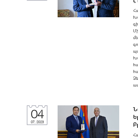
է
Հ
Խ
գի
Մ
մ
գ
պ
Խ
հա
հ
Ձե
ավ
Ն
04
Ե
07, 2023
Բ
Հ