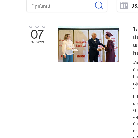
Ն
07
մ
07, 2023
ա
հ
Հ
մ
հ
դ
Ն
և 
աշ
Վ
«Կ
մա
օր
ու