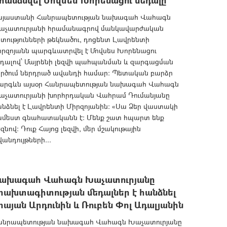
 հանձնվել Մովսես Խորենացու մեդալը
այաստանի Հանրապետության նախագահ Վահագն
աչատուրյանի հրամանագրով մանկավարժական
տությունների թեկնածու, դոցենտ Լավրենտի
իրզոյանն պարգևատրվել է Մովսես Խորենացու
եդալով՝ Մայրենի լեզվի պահպանման և զարգացման
ործում ներդրած ավանդի համար: Պետական բարձր
արգևն այսօր Հանրապետության նախագահ Վահագն
աչատուրյանի խորհրդական Վահրամ Դումանյանը
նձնել է Լավրենտի Միրզոյանին: «Սա Ձեր վաստակի
ամեստ գնահատականն է: Մենք շատ հպարտ ենք
զնով: Դուք Հայոց լեզվի, մեր մշակութային
անդույթների...
ախագահ Վահագն Խաչատուրյանը
րախտագիտության մեդալներ է հանձնել
րայան Արդունին և Ռուբեն Փոլ Ադալյանին
անրապետության նախագահ Վահագն Խաչատուրյանը