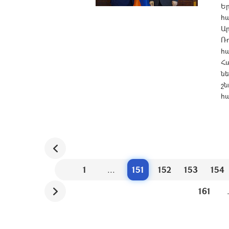
Ե
հ
Ա
Ռո
հ
Հա
ն
շ
հա
1
...
151
152
153
154
161