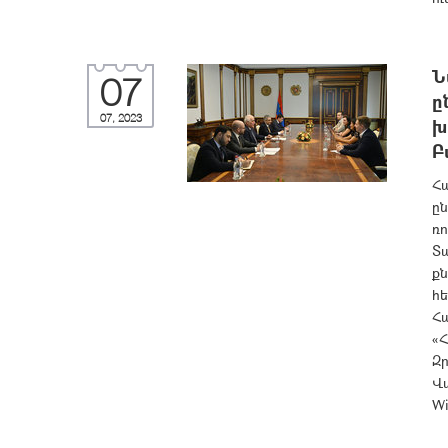
Ն
07
ը
07, 2023
խ
Բ
Հ
ըն
ռ
Տ
ք
հե
Հ
«
Զ
Վ
Wi