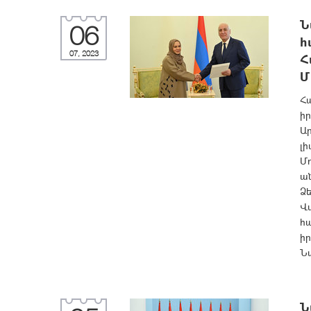
Ն
06
հ
07, 2023
Հ
Մ
Հ
ի
Ա
լ
Մո
ան
Ձե
Վս
հ
ի
Ն
Ն