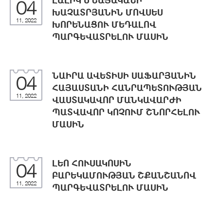
ԼԱԼԻԿ ՄՆԱՑԱԿԱՆԻ
04
ԽԱՉԱՏՐՅԱՆԻՆ ՄՈՎՍԵՍ
11, 2022
ԽՈՐԵՆԱՑՈՒ ՄԵԴԱԼՈՎ
ՊԱՐԳԵՎԱՏՐԵԼՈՒ ՄԱՍԻՆ
ՆԱԻՐԱ ԱՎԵՏԻՍԻ ՍԱՖԱՐՅԱՆԻՆ
04
ՀԱՅԱՍՏԱՆԻ ՀԱՆՐԱՊԵՏՈՒԹՅԱՆ
11, 2022
ՎԱՍՏԱԿԱՎՈՐ ՄԱՆԿԱՎԱՐԺԻ
ՊԱՏՎԱՎՈՐ ԿՈՉՈՒՄ ՇՆՈՐՀԵԼՈՒ
ՄԱՍԻՆ
ԼԵՈ ՀՈՒՍԱԿՈՍԻՆ
04
ԲԱՐԵԿԱՄՈՒԹՅԱՆ ՇՔԱՆՇԱՆՈՎ
11, 2022
ՊԱՐԳԵՎԱՏՐԵԼՈՒ ՄԱՍԻՆ