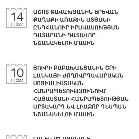
ԱՇՈՏ ՋԱՎԱԽՅԱՆԻՆ ԵՐԵՎԱՆ
14
ՔԱՂԱՔԻ ԱՌԱՋԻՆ ԱՏՅԱՆԻ
11, 2022
ԸՆԴՀԱՆՈՒՐ ԻՐԱՎԱՍՈՒԹՅԱՆ
ԴԱՏԱՐԱՆԻ ԴԱՏԱՎՈՐ
ՆՇԱՆԱԿԵԼՈՒ ՄԱՍԻՆ
ՅՈՒՐԻ ԲԱԲԱԽԱՆՅԱՆԻՆ ՇՐԻ
10
ԼԱՆԿԱՅԻ ԺՈՂՈՎՐԴԱՎԱՐԱԿԱՆ
11, 2022
ՍՈՑԻԱԼԻՍՏԱԿԱՆ
ՀԱՆՐԱՊԵՏՈՒԹՅՈՒՆՈՒՄ
ՀԱՅԱՍՏԱՆԻ ՀԱՆՐԱՊԵՏՈՒԹՅԱՆ
ԱՐՏԱԿԱՐԳ ԵՎ ԼԻԱԶՈՐ ԴԵՍՊԱՆ
ՆՇԱՆԱԿԵԼՈՒ ՄԱՍԻՆ