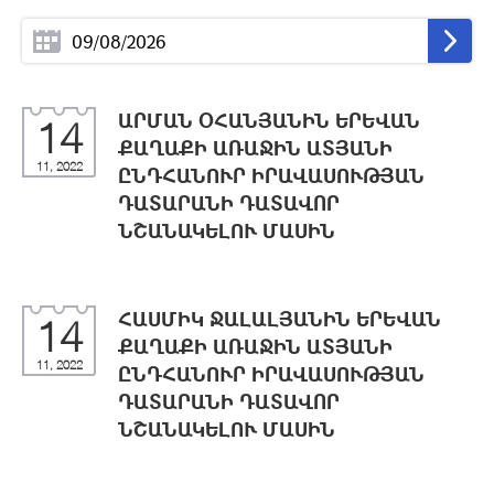
ԱՐՄԱՆ ՕՀԱՆՅԱՆԻՆ ԵՐԵՎԱՆ
14
ՔԱՂԱՔԻ ԱՌԱՋԻՆ ԱՏՅԱՆԻ
11, 2022
ԸՆԴՀԱՆՈՒՐ ԻՐԱՎԱՍՈՒԹՅԱՆ
ԴԱՏԱՐԱՆԻ ԴԱՏԱՎՈՐ
ՆՇԱՆԱԿԵԼՈՒ ՄԱՍԻՆ
ՀԱՍՄԻԿ ՋԱԼԱԼՅԱՆԻՆ ԵՐԵՎԱՆ
14
ՔԱՂԱՔԻ ԱՌԱՋԻՆ ԱՏՅԱՆԻ
11, 2022
ԸՆԴՀԱՆՈՒՐ ԻՐԱՎԱՍՈՒԹՅԱՆ
ԴԱՏԱՐԱՆԻ ԴԱՏԱՎՈՐ
ՆՇԱՆԱԿԵԼՈՒ ՄԱՍԻՆ