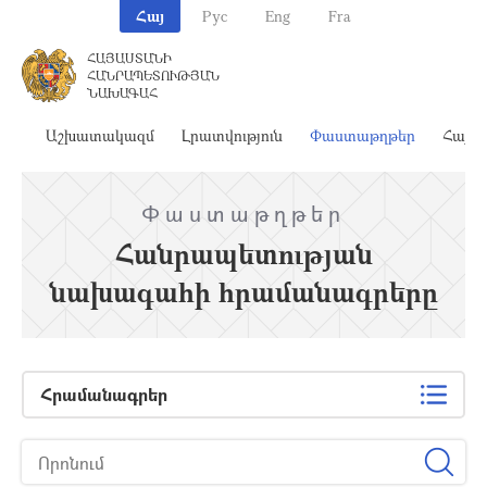
Հայ
Рус
Eng
Fra
ՀԱՅԱՍՏԱՆԻ
ՀԱՆՐԱՊԵՏՈՒԹՅԱՆ
ՆԱԽԱԳԱՀ
ահ
Աշխատակազմ
Լրատվություն
Փաստաթղթեր
Հայա
Փաստաթղթեր
Հանրապետության
նախագահի հրամանագրերը
Հրամանագրեր