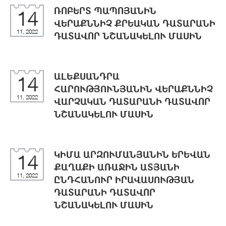
ՌՈԲԵՐՏ ՊԱՊՈՅԱՆԻՆ
14
ՎԵՐԱՔՆՆԻՉ ՔՐԵԱԿԱՆ ԴԱՏԱՐԱՆԻ
11, 2022
ԴԱՏԱՎՈՐ ՆՇԱՆԱԿԵԼՈՒ ՄԱՍԻՆ
ԱԼԵՔՍԱՆԴՐԱ
14
ՀԱՐՈՒԹՅՈՒՆՅԱՆԻՆ ՎԵՐԱՔՆՆԻՉ
11, 2022
ՎԱՐՉԱԿԱՆ ԴԱՏԱՐԱՆԻ ԴԱՏԱՎՈՐ
ՆՇԱՆԱԿԵԼՈՒ ՄԱՍԻՆ
ԿԻՄԱ ԱՐԶՈՒՄԱՆՅԱՆԻՆ ԵՐԵՎԱՆ
14
ՔԱՂԱՔԻ ԱՌԱՋԻՆ ԱՏՅԱՆԻ
11, 2022
ԸՆԴՀԱՆՈՒՐ ԻՐԱՎԱՍՈՒԹՅԱՆ
ԴԱՏԱՐԱՆԻ ԴԱՏԱՎՈՐ
ՆՇԱՆԱԿԵԼՈՒ ՄԱՍԻՆ