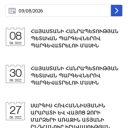
ՀԱՅԱՍՏԱՆԻ ՀԱՆՐԱՊԵՏՈՒԹՅԱՆ
08
ՊԵՏԱԿԱՆ ՊԱՐԳԵՎՆԵՐՈՎ
09, 2022
ՊԱՐԳԵՎԱՏՐԵԼՈՒ ՄԱՍԻՆ
ՀԱՅԱՍՏԱՆԻ ՀԱՆՐԱՊԵՏՈՒԹՅԱՆ
30
ՊԵՏԱԿԱՆ ՊԱՐԳԵՎՆԵՐՈՎ
08, 2022
ՊԱՐԳԵՎԱՏՐԵԼՈՒ ՄԱՍԻՆ
ՍԱՐԳԻՍ ՀՈՎՀԱՆՆԻՍՅԱՆԻՆ
27
ԱՐԱՐԱՏԻ ԵՎ ՎԱՅՈՑ ՁՈՐԻ
08, 2022
ՄԱՐԶԵՐԻ ԱՌԱՋԻՆ ԱՏՅԱՆԻ
ԸՆԴՀԱՆՈՒՐ ԻՐԱՎԱՍՈՒԹՅԱՆ