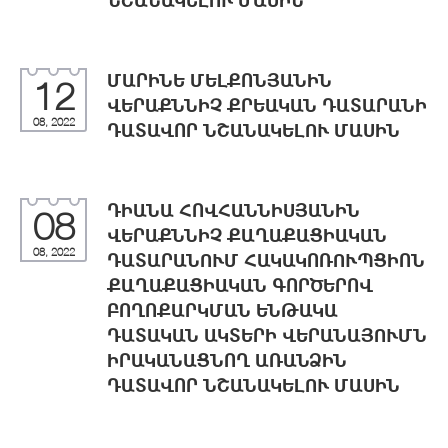
ՆՇԱՆԱԿԵԼՈՒ ՄԱՍԻՆ
ՄԱՐԻՆԵ ՄԵԼՔՈՆՅԱՆԻՆ
12
ՎԵՐԱՔՆՆԻՉ ՔՐԵԱԿԱՆ ԴԱՏԱՐԱՆԻ
08, 2022
ԴԱՏԱՎՈՐ ՆՇԱՆԱԿԵԼՈՒ ՄԱՍԻՆ
ԴԻԱՆԱ ՀՈՎՀԱՆՆԻՍՅԱՆԻՆ
08
ՎԵՐԱՔՆՆԻՉ ՔԱՂԱՔԱՑԻԱԿԱՆ
08, 2022
ԴԱՏԱՐԱՆՈՒՄ ՀԱԿԱԿՈՌՈՒՊՑԻՈՆ
ՔԱՂԱՔԱՑԻԱԿԱՆ ԳՈՐԾԵՐՈՎ
ԲՈՂՈՔԱՐԿՄԱՆ ԵՆԹԱԿԱ
ԴԱՏԱԿԱՆ ԱԿՏԵՐԻ ՎԵՐԱՆԱՅՈՒՄՆ
ԻՐԱԿԱՆԱՑՆՈՂ ԱՌԱՆՁԻՆ
ԴԱՏԱՎՈՐ ՆՇԱՆԱԿԵԼՈՒ ՄԱՍԻՆ