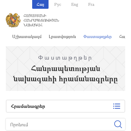
Հայ
Рус
Eng
Fra
ՀԱՅԱՍՏԱՆԻ
ՀԱՆՐԱՊԵՏՈՒԹՅԱՆ
ՆԱԽԱԳԱՀ
ահ
Աշխատակազմ
Լրատվություն
Փաստաթղթեր
Հայա
Փաստաթղթեր
Հանրապետության
նախագահի հրամանագրերը
Հրամանագրեր