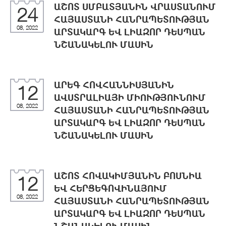
ԱՇՈՏ ՍՄԲԱՏՅԱՆԻՆ ՎՐԱՍՏԱՆՈՒՄ
24
ՀԱՅԱՍՏԱՆԻ ՀԱՆՐԱՊԵՏՈՒԹՅԱՆ
08, 2022
ԱՐՏԱԿԱՐԳ ԵՎ ԼԻԱԶՈՐ ԴԵՍՊԱՆ
ՆՇԱՆԱԿԵԼՈՒ ՄԱՍԻՆ
ԱՐԵԳ ՀՈՎՀԱՆՆԻՍՅԱՆԻՆ
12
ԱՎՍՏՐԱԼԻԱՅԻ ՄԻՈՒԹՅՈՒՆՈՒՄ
08, 2022
ՀԱՅԱՍՏԱՆԻ ՀԱՆՐԱՊԵՏՈՒԹՅԱՆ
ԱՐՏԱԿԱՐԳ ԵՎ ԼԻԱԶՈՐ ԴԵՍՊԱՆ
ՆՇԱՆԱԿԵԼՈՒ ՄԱՍԻՆ
ԱՇՈՏ ՀՈՎԱԿԻՄՅԱՆԻՆ ԲՈՍՆԻԱ
12
ԵՎ ՀԵՐՑԵԳՈՎԻՆԱՅՈՒՄ
08, 2022
ՀԱՅԱՍՏԱՆԻ ՀԱՆՐԱՊԵՏՈՒԹՅԱՆ
ԱՐՏԱԿԱՐԳ ԵՎ ԼԻԱԶՈՐ ԴԵՍՊԱՆ