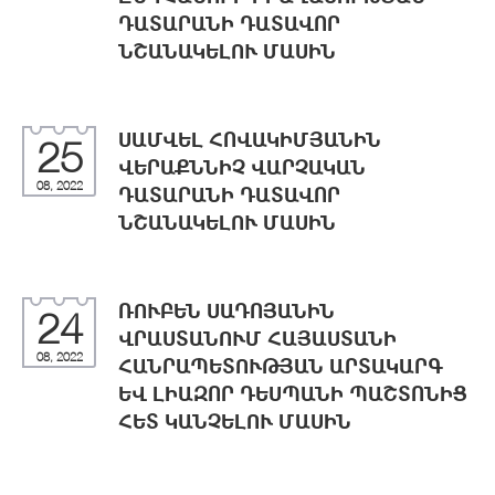
ԴԱՏԱՐԱՆԻ ԴԱՏԱՎՈՐ
ՆՇԱՆԱԿԵԼՈՒ ՄԱՍԻՆ
ՍԱՄՎԵԼ ՀՈՎԱԿԻՄՅԱՆԻՆ
25
ՎԵՐԱՔՆՆԻՉ ՎԱՐՉԱԿԱՆ
08, 2022
ԴԱՏԱՐԱՆԻ ԴԱՏԱՎՈՐ
ՆՇԱՆԱԿԵԼՈՒ ՄԱՍԻՆ
ՌՈՒԲԵՆ ՍԱԴՈՅԱՆԻՆ
24
ՎՐԱՍՏԱՆՈՒՄ ՀԱՅԱՍՏԱՆԻ
08, 2022
ՀԱՆՐԱՊԵՏՈՒԹՅԱՆ ԱՐՏԱԿԱՐԳ
ԵՎ ԼԻԱԶՈՐ ԴԵՍՊԱՆԻ ՊԱՇՏՈՆԻՑ
ՀԵՏ ԿԱՆՉԵԼՈՒ ՄԱՍԻՆ