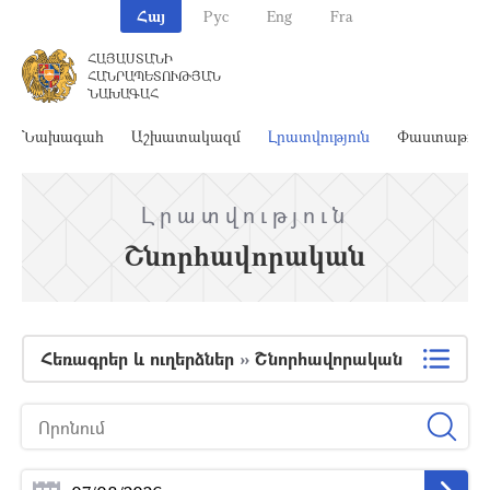
Հայ
Рус
Eng
Fra
ՀԱՅԱՍՏԱՆԻ
ՀԱՆՐԱՊԵՏՈՒԹՅԱՆ
ՆԱԽԱԳԱՀ
Նախագահ
Աշխատակազմ
Լրատվություն
Փաստաթղթ
Լրատվություն
Շնորհավորական
Հեռագրեր և ուղերձներ
»
Շնորհավորական