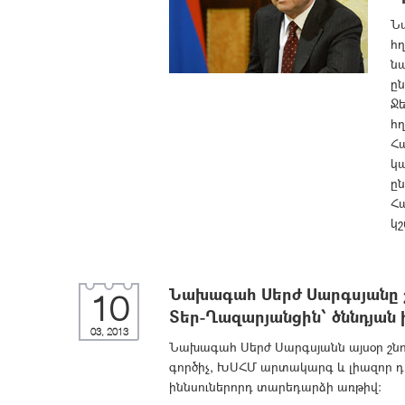
Ն
հ
ն
ըն
Ջե
հ
Հ
կ
ը
Հ
կշ
Նախագահ Սերժ Սարգսյանը շ
10
Տեր-Ղազարյանցին՝ ծննդյան
03, 2013
Նախագահ Սերժ Սարգսյանն այսօր շնո
գործիչ, ԽՍՀՄ արտակարգ և լիազոր դ
իննսուներորդ տարեդարձի առթիվ: