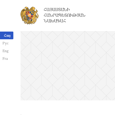
ՀԱՅԱՍՏԱՆԻ
ՀԱՆՐԱՊԵՏՈՒԹՅԱՆ
ՆԱԽԱԳԱՀ
Հայ
Рус
Eng
Fra