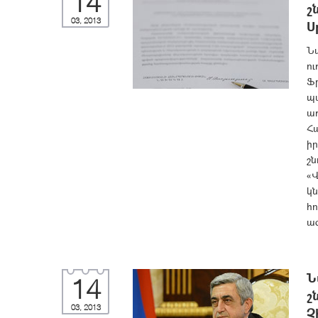
14
շ
03, 2013
Ս
Ն
ու
Ֆ
պ
առ
Հ
իր
շն
«Վ
կ
հո
ազ
Ն
14
շ
03, 2013
Չ