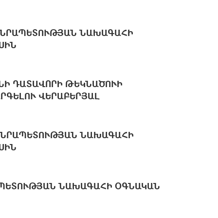
ԱՆՐԱՊԵՏՈՒԹՅԱՆ ՆԱԽԱԳԱՀԻ
ՍԻՆ
ՆԻ ԴԱՏԱՎՈՐԻ ԹԵԿՆԱԾՈՒԻ
ՐԳԵԼՈՒ ՎԵՐԱԲԵՐՅԱԼ
ԱՆՐԱՊԵՏՈՒԹՅԱՆ ՆԱԽԱԳԱՀԻ
ՍԻՆ
ԱՊԵՏՈՒԹՅԱՆ ՆԱԽԱԳԱՀԻ ՕԳՆԱԿԱՆ