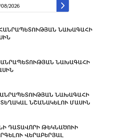
 ՀԱՆՐԱՊԵՏՈՒԹՅԱՆ ՆԱԽԱԳԱՀԻ
ՍԻՆ
ՀԱՆՐԱՊԵՏՈՒԹՅԱՆ ՆԱԽԱԳԱՀԻ
ԱՍԻՆ
ՀԱՆՐԱՊԵՏՈՒԹՅԱՆ ՆԱԽԱԳԱՀԻ
ՏԵՂԱԿԱԼ ՆՇԱՆԱԿԵԼՈՒ ՄԱՍԻՆ
ՆԻ ԴԱՏԱՎՈՐԻ ԹԵԿՆԱԾՈՒԻ
ՐԳԵԼՈՒ ՎԵՐԱԲԵՐՅԱԼ