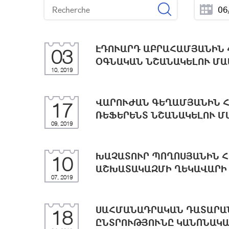
ԷԴՈՒԱՐԴ ԱԲՐԱՀԱՄՅԱՆԻՆ
03
ՕԳՆԱԿԱՆ ՆՇԱՆԱԿԵԼՈՒ ՄԱ
10, 2019
ՎԱՐՈՒԺԱՆ ԳԵՂԱՄՅԱՆԻՆ 
17
ՌԵՖԵՐԵՆՏ ՆՇԱՆԱԿԵԼՈՒ Մ
09, 2019
ԽԱՉԱՏՈՒՐ ՊՈՂՈՍՅԱՆԻՆ 
10
ԱՇԽԱՏԱԿԱԶՄԻ ՂԵԿԱՎԱՐԻ 
07, 2019
ՍԱՀՄԱՆԱԴՐԱԿԱՆ ԴԱՏԱՐԱ
18
ԸՆՏՐՈՒԹՅՈՒՆԸ ԿԱՆՈՆԱԿԱ