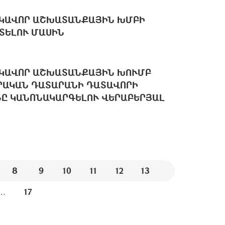
ԿԱՎՈՐ ԱՇԽԱՏԱՆՔԱՅԻՆ ԽՄԲԻ
ՏԵԼՈՒ ՄԱՍԻՆ
ԿԱՎՈՐ ԱՇԽԱՏԱՆՔԱՅԻՆ ԽՈՒՄԲ
ՐԱԿԱՆ ԴԱՏԱՐԱՆԻ ԴԱՏԱՎՈՐԻ
Ը ԿԱՆՈՆԱԿԱՐԳԵԼՈՒ ՎԵՐԱԲԵՐՅԱԼ
8
9
10
11
12
13
...
17